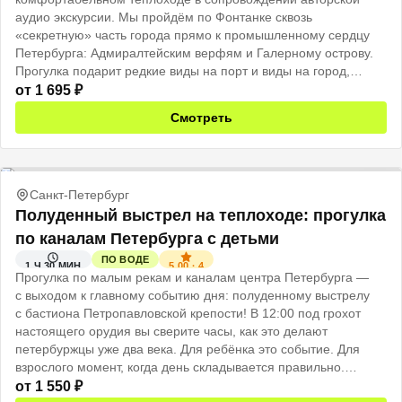
аудио экскурсии. Мы пройдём по Фонтанке сквозь
«секретную» часть города прямо к промышленному сердцу
Петербурга: Адмиралтейским верфям и Галерному острову.
Прогулка подарит редкие виды на порт и виды на город,
каким его видят моряки.
от
1 695
₽
Подходит и для семей с детьми, их тоже захватит дух
Смотреть
приключений!
Санкт-Петербург
Полуденный выстрел на теплоходе: прогулка
по каналам Петербурга с детьми
ПО ВОДЕ
5.00
·
4
1 Ч 30 МИН
Прогулка по малым рекам и каналам центра Петербурга —
с выходом к главному событию дня: полуденному выстрелу
с бастиона Петропавловской крепости! В 12:00 под грохот
настоящего орудия вы сверите часы, как это делают
петербуржцы уже два века. Для ребёнка это событие. Для
взрослого момент, когда день складывается правильно.
Именно поэтому: не говорите детям заранее. Пусть это будет
от
1 550
₽