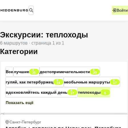
Войти
Экскурсии: теплоходы
6
маршрутов
· страница
1
из
1
Категории
Все
лучшие
достопримечательности
25
20
гуляй, как петербуржец
необычные маршруты
19
17
вдохновляйтесь каждый день
теплоходы
17
6
Показать ещё
Санкт-Петербург