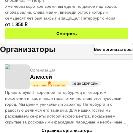
спокойно» — Пётр I
Уже через короткое время вы едете по дамбе над водой:
справа залив, слева маяки, впереди остров который
семьдесят лет был закрыт и защищал Петербург с моря.
от
1 850
₽
Смотреть
Организаторы
Все организаторы
Организация
Алексей
16
ЭКСКУРСИЙ
4.8
·
308
ОТЗЫВОВ
Приветствую! Я коренной петербуржец в четвертом
поколении и, как и наши гиды, отлично знаю этот чудесный
город. Мы ценим уникальный характер Петербурга и с
радостью делимся его тайнами. Для наших гостей мы
раскрываем секреты исторического центра, показываем
скрытые за роскошными фасадами парадные и необычные
коммуналки.
Страница организатора