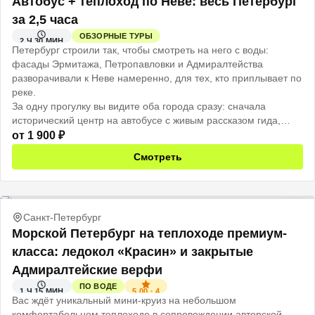
Автобус + теплоход по Неве: весь Петербург
за 2,5 часа
ОБЗОРНЫЕ ТУРЫ
2 Ч 30 МИН
Петербург строили так, чтобы смотреть на него с воды:
фасады Эрмитажа, Петропавловки и Адмиралтейства
разворачивали к Неве намеренно, для тех, кто приплывает по
реке.
За одну прогулку вы видите оба города сразу: сначала
исторический центр на автобусе с живым рассказом гида,
потом открытая палуба теплохода, и тот же город смотрит на
от
1 900
₽
вас уже совсем иначе.
Смотреть
Санкт-Петербург
Морской Петербург на теплоходе премиум-
класса: ледокол «Красин» и закрытые
Адмиралтейские верфи
ПО ВОДЕ
5.00
·
4
1 Ч 15 МИН
Вас ждёт уникальный мини-круиз на небольшом
комфортабельном теплоходе в сопровождении авторской