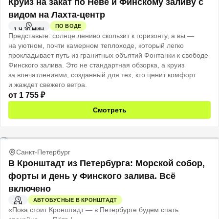
Круиз на закат по Неве и Финскому заливу с
видом на Лахта-центр
ПО ВОДЕ
1 Ч 30 МИН
Представьте: солнце лениво скользит к горизонту, а вы —
на уютном, почти камерном теплоходе, который легко
прокладывает путь из гранитных объятий Фонтанки к свободе
Финского залива. Это не стандартная обзорка, а круиз
за впечатлениями, созданный для тех, кто ценит комфорт
и жаждет свежего ветра.
от
1 755
₽
Смотреть
Санкт-Петербург
В Кронштадт из Петербурга: Морской собор,
форты и день у Финского залива. Всё
включено
АВТОБУСНЫЕ В КРОНШТАДТ
6 Ч
«Пока стоит Кронштадт — в Петербурге будем спать