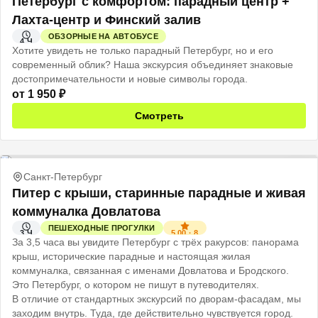
Петербург с комфортом: парадный центр +
Лахта-центр и Финский залив
ОБЗОРНЫЕ НА АВТОБУСЕ
4 Ч
Хотите увидеть не только парадный Петербург, но и его
современный облик? Наша экскурсия объединяет знаковые
достопримечательности и новые символы города.
от
1 950
₽
Смотреть
Санкт-Петербург
Питер с крыши, старинные парадные и живая
коммуналка Довлатова
ПЕШЕХОДНЫЕ ПРОГУЛКИ
5.00
·
8
3 Ч
За 3,5 часа вы увидите Петербург с трёх ракурсов: панорама
крыш, исторические парадные и настоящая жилая
коммуналка, связанная с именами Довлатова и Бродского.
Это Петербург, о котором не пишут в путеводителях.
В отличие от стандартных экскурсий по дворам-фасадам, мы
заходим внутрь. Туда, где действительно чувствуется город.