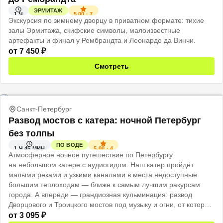
ЭРМИТАЖ
5.00
·
7
1 Ч
Экскурсия по зимнему дворцу в приватном формате: тихие
залы Эрмитажа, скифские символы, малоизвестные
артефакты и финал у Рембрандта и Леонардо да Винчи.
от
7 450
₽
Смотреть
Санкт-Петербург
Развод мостов с катера: ночной Петербург
без толпы
ПО ВОДЕ
5.00
·
4
1 Ч 45 МИН
Атмосферное ночное путешествие по Петербургу
на небольшом катере с аудиогидом. Наш катер пройдёт
малыми реками и узкими каналами в места недоступные
большим теплоходам — ближе к самым лучшим ракурсам
города. А впереди — грандиозная кульминация: развод
Дворцового и Троицкого мостов под музыку и огни, от которых
захватывает дух.
от
3 095
₽