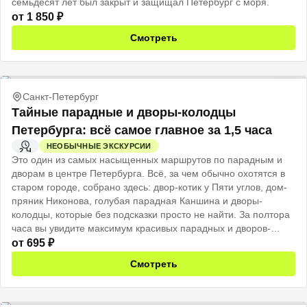
семьдесят лет был закрыт и защищал Петербург с моря.
от
1 850
₽
Смотреть
Санкт-Петербург
Тайные парадные и дворы-колодцы
Петербурга: всё самое главное за 1,5 часа
НЕОБЫЧНЫЕ ЭКСКУРСИИ
2 Ч
Это один из самых насыщенных маршрутов по парадным и
дворам в центре Петербурга. Всё, за чем обычно охотятся в
старом городе, собрано здесь: двор-котик у Пяти углов, дом-
пряник Никонова, голубая парадная Каншина и дворы-
колодцы, которые без подсказки просто не найти. За полтора
часа вы увидите максимум красивых парадных и дворов-
колодцев, а в конце получите список секретных адресов,
от
695
₽
которых нет ни в одном путеводителе.
Смотреть