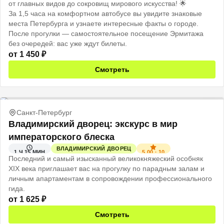
от главных видов до сокровищ мирового искусства! 🌟
За 1,5 часа на комфортном автобусе вы увидите знаковые
места Петербурга и узнаете интересные факты о городе.
После прогулки — самостоятельное посещение Эрмитажа
без очередей: вас уже ждут билеты.
от
1 450
₽
Смотреть
Санкт-Петербург
Владимирский дворец: экскурс в мир
императорского блеска
ВЛАДИМИРСКИЙ ДВОРЕЦ
5.00
·
10
1 Ч 15 МИН
Последний и самый изысканный великокняжеский особняк
XIX века приглашает вас на прогулку по парадным залам и
личным апартаментам в сопровождении профессионального
гида.
от
1 625
₽
Смотреть