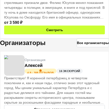
стрелявших признали двое. Феликс Юсупов менял показания
четырежды: в полиции, в эмиграции, в книге и под присягой. В
ту ночь в доме находился британский офицер, однокурсник
Юсупова по Оксфорду. Его имя в официальных показаниях
не упомянуто. Его пистолет совпадает по калибру с третьей
от
3 590
₽
пулей.
Смотреть
Мы пройдём по тем самым комнатам, разберём что доказано,
а что легенда, и восстановим картину той ночи по минутам.
Организаторы
Все организаторы
Организация
Алексей
16
ЭКСКУРСИЙ
4.8
·
308
ОТЗЫВОВ
Приветствую! Я коренной петербуржец в четвертом
поколении и, как и наши гиды, отлично знаю этот чудесный
город. Мы ценим уникальный характер Петербурга и с
радостью делимся его тайнами. Для наших гостей мы
раскрываем секреты исторического центра, показываем
скрытые за роскошными фасадами парадные и необычные
коммуналки.