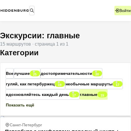
Войти
Экскурсии: главные
15
маршрутов
· страница
1
из
1
Категории
Все
лучшие
достопримечательности
25
20
гуляй, как петербуржец
необычные маршруты
19
17
вдохновляйтесь каждый день
главные
17
15
Показать ещё
Санкт-Петербург