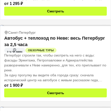
от
1 295
₽
Смотреть
Санкт-Петербург
Автобус + теплоход по Неве: весь Петербург
за 2,5 часа
ОБЗОРНЫЕ ТУРЫ
2 Ч 30 МИН
Петербург строили так, чтобы смотреть на него с воды:
фасады Эрмитажа, Петропавловки и Адмиралтейства
разворачивали к Неве намеренно, для тех, кто приплывает по
реке.
За одну прогулку вы видите оба города сразу: сначала
исторический центр на автобусе с живым рассказом гида,
потом открытая палуба теплохода, и тот же город смотрит на
от
1 900
₽
вас уже совсем иначе.
Смотреть