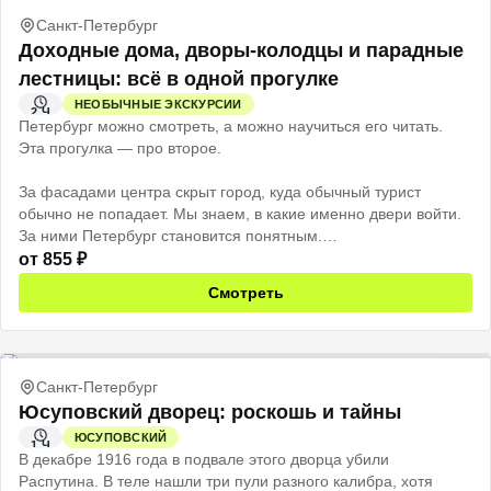
Санкт-Петербург
Доходные дома, дворы-колодцы и парадные
лестницы: всё в одной прогулке
НЕОБЫЧНЫЕ ЭКСКУРСИИ
2 Ч
Петербург можно смотреть, а можно научиться его читать.
Эта прогулка — про второе.
За фасадами центра скрыт город, куда обычный турист
обычно не попадает. Мы знаем, в какие именно двери войти.
За ними Петербург становится понятным.
от
855
₽
Район Владимирской площади — место, где на нескольких
Смотреть
кварталах сохранилась вся логика старого города. Доходные
дома, дворы-колодцы, парадные и чёрные лестницы здесь не
декорация, а живая система по которой жил Петербург.
Санкт-Петербург
Сначала тёмная арка и скрип тяжёлой двери. А потом свет
Юсуповский дворец: роскошь и тайны
через витражи, лепнина и лестницы, которые не менялись
больше ста лет. Здесь не музей с витринами. Здесь всё по-
ЮСУПОВСКИЙ
1 Ч
настоящему.
В декабре 1916 года в подвале этого дворца убили
Распутина. В теле нашли три пули разного калибра, хотя