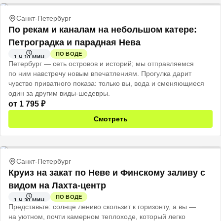
Санкт-Петербург
По рекам и каналам на небольшом катере:
Петроградка и парадная Нева
ПО ВОДЕ
1 Ч 10 МИН
Петербург — сеть островов и историй; мы отправляемся
по ним навстречу новым впечатлениям. Прогулка дарит
чувство приватного показа: только вы, вода и сменяющиеся
один за другим виды-шедевры.
от
1 795
₽
Смотреть
Санкт-Петербург
Круиз на закат по Неве и Финскому заливу с
видом на Лахта-центр
ПО ВОДЕ
1 Ч 30 МИН
Представьте: солнце лениво скользит к горизонту, а вы —
на уютном, почти камерном теплоходе, который легко