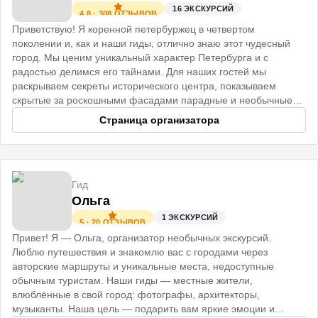
16
ЭКСКУРСИЙ
4.8
·
308
ОТЗЫВОВ
Приветствую! Я коренной петербуржец в четвертом
поколении и, как и наши гиды, отлично знаю этот чудесный
город. Мы ценим уникальный характер Петербурга и с
радостью делимся его тайнами. Для наших гостей мы
раскрываем секреты исторического центра, показываем
скрытые за роскошными фасадами парадные и необычные
коммуналки.
Страница организатора
Гид
Ольга
1
ЭКСКУРСИЙ
5
·
20
ОТЗЫВОВ
Привет! Я — Ольга, организатор необычных экскурсий.
Люблю путешествия и знакомлю вас с городами через
авторские маршруты и уникальные места, недоступные
обычным туристам. Наши гиды — местные жители,
влюблённые в свой город: фотографы, архитекторы,
музыканты. Наша цель — подарить вам яркие эмоции и