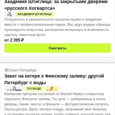
Академия Штиглица: за закрытыми дверями
«русского Хогвартса»
АКАДЕМИЯ ШТИГЛИЦА
1 Ч
Погрузитесь в увлекательное прошлое музея и академии
вместе с профессиональным гидом. Вас ждут редкие образцы
прикладного искусства, роскошные интерьеры и возможность
сделать памятные фото.
от
2 395
₽
Смотреть
Санкт-Петербург
Закат на катере к Финскому заливу: другой
Петербург с воды
ПО ВОДЕ
5.00
·
1
1 Ч 5 МИН
Камерная прогулка на катере от Малой Невки к открытому
горизонту Финского залива. По пути — набережные в огнях,
дворцы, парки, мосты; в финале — футуристические силуэты
Лахта‑центра. Бриз, тёплые пледы, негромкий звон бокалов
и остановка посреди залива, чтобы поймать золотой закат для