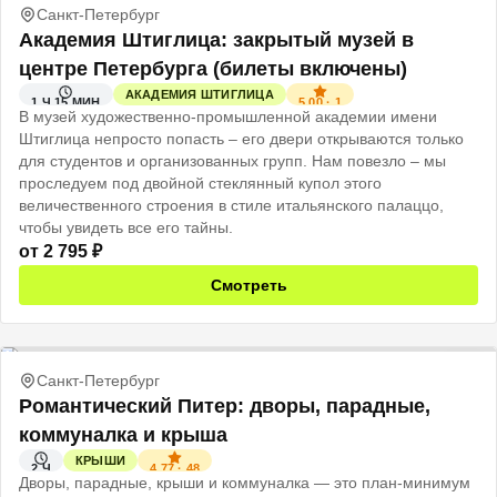
Санкт-Петербург
Академия Штиглица: закрытый музей в
центре Петербурга (билеты включены)
АКАДЕМИЯ ШТИГЛИЦА
5.00
·
1
1 Ч 15 МИН
В музей художественно-промышленной академии имени
Штиглица непросто попасть – его двери открываются только
для студентов и организованных групп. Нам повезло – мы
проследуем под двойной стеклянный купол этого
величественного строения в стиле итальянского палаццо,
чтобы увидеть все его тайны.
от
2 795
₽
Смотреть
Санкт-Петербург
Романтический Питер: дворы, парадные,
коммуналка и крыша
КРЫШИ
4.77
·
48
2 Ч
Дворы, парадные, крыши и коммуналка — это план-минимум