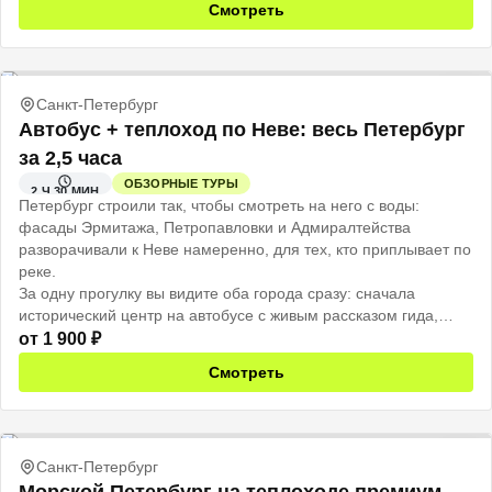
Смотреть
Санкт-Петербург
Автобус + теплоход по Неве: весь Петербург
за 2,5 часа
ОБЗОРНЫЕ ТУРЫ
2 Ч 30 МИН
Петербург строили так, чтобы смотреть на него с воды:
фасады Эрмитажа, Петропавловки и Адмиралтейства
разворачивали к Неве намеренно, для тех, кто приплывает по
реке.
За одну прогулку вы видите оба города сразу: сначала
исторический центр на автобусе с живым рассказом гида,
потом открытая палуба теплохода, и тот же город смотрит на
от
1 900
₽
вас уже совсем иначе.
Смотреть
Санкт-Петербург