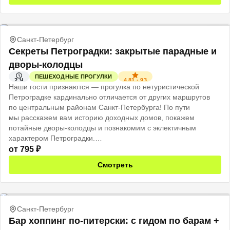
Санкт-Петербург
Секреты Петроградки: закрытые парадные и
дворы-колодцы
ПЕШЕХОДНЫЕ ПРОГУЛКИ
4.81
·
93
2 Ч
Наши гости признаются — прогулка по нетуристической
Петроградке кардинально отличается от других маршрутов
по центральным районам Санкт-Петербурга! По пути
мы расскажем вам историю доходных домов, покажем
потайные дворы-колодцы и познакомим с эклектичным
характером Петроградки.
от
795
₽
Смотреть
Санкт-Петербург
Бар хоппинг по-питерски: с гидом по барам +