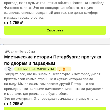
прокладывает путь из гранитных объятий Фонтанки к свободе
Финского залива. Это не стандартная обзорка, а круиз
за впечатлениями, созданный для тех, кто ценит комфорт
и жаждет свежего ветра.
от
1 755
₽
Смотреть
Санкт-Петербург
Мистические истории Петербурга: прогулка
по дворам и парадным
НЕОБЫЧНЫЕ МАРШРУТЫ
5.00
·
1
2 Ч
Забудьте всё, что вы знали о Петербурге. Этот город умеет
прятать свои самые странные и жуткие истории прямо
на виду. Мы покажем вам совсем другой Питер — с его
привидениями, тайными символами, масонскими ритуалами
и местами, где реальность будто сбоит.
Это не экскурсия. Это городская вылазка в ту самую тень,
которую мы обычно не замечаем.
от
1 295
₽