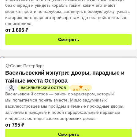
без очереди и увидеть корабль таким, каким его знают
моряки: пройти по палубам, заглянуть в боевую рубку, узнать
историю легендарного крейсера там, где она действительно
происходила.
от
1 895
₽
Смотреть
Санкт-Петербург
Васильевский изнутри: дворы, парадные и
тайные места Острова
ВАСИЛЬЕВСКИЙ ОСТРОВ
4.80
·
153
2 Ч
Васильевский остров — район с характером, который
мы попытаемся понять вместе. Мимо задумчивых
василеостровцев мы пройдём в тёмные проходные дворы,
заглянем в изящные и порой парадоксальные парадные
и чёрные лестницы василеостровских домов.
от
795
₽
Смотреть