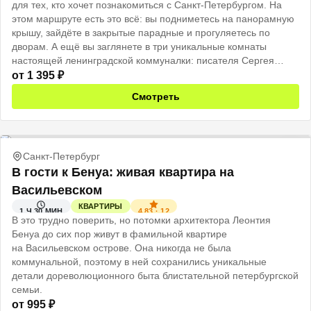
для тех, кто хочет познакомиться с Санкт-Петербургом. На
этом маршруте есть это всё: вы подниметесь на панорамную
крышу, зайдёте в закрытые парадные и прогуляетесь по
дворам. А ещё вы заглянете в три уникальные комнаты
настоящей ленинградской коммуналки: писателя Сергея
Довлатова, «бабушкину» с дореволюционным интерьером и
от
1 395
₽
богемную мастерскую художницы Татьяны Милеант.
Смотреть
Санкт-Петербург
В гости к Бенуа: живая квартира на
Васильевском
КВАРТИРЫ
4.83
·
12
1 Ч 30 МИН
В это трудно поверить, но потомки архитектора Леонтия
Бенуа до сих пор живут в фамильной квартире
на Васильевском острове. Она никогда не была
коммунальной, поэтому в ней сохранились уникальные
детали дореволюционного быта блистательной петербургской
семьи.
от
995
₽