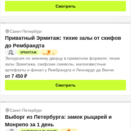
Смотреть
Санкт-Петербург
Приватный Эрмитаж: тихие залы от скифов
до Рембрандта
ЭРМИТАЖ
5.00
·
7
1 Ч
Экскурсия по зимнему дворцу в приватном формате: тихие
залы Эрмитажа, скифские символы, малоизвестные
артефакты и финал у Рембрандта и Леонардо да Винчи.
от
7 450
₽
Смотреть
Санкт-Петербург
Выборг из Петербурга: замок рыцарей и
Монрепо за 1 день