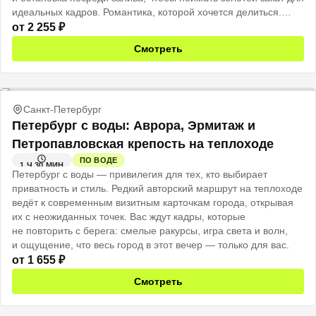
идеальных кадров. Романтика, которой хочется делиться.
Впечатления, которые останутся навсегда.
от
2 255
₽
Смотреть
Санкт-Петербург
Петербург с воды: Аврора, Эрмитаж и
Петропавловская крепость на теплоходе
ПО ВОДЕ
1 Ч 30 МИН
Петербург с воды — привилегия для тех, кто выбирает
приватность и стиль. Редкий авторский маршрут на теплоходе
ведёт к современным визитным карточкам города, открывая
их с неожиданных точек. Вас ждут кадры, которые
не повторить с берега: смелые ракурсы, игра света и волн,
и ощущение, что весь город в этот вечер — только для вас.
от
1 655
₽
Смотреть