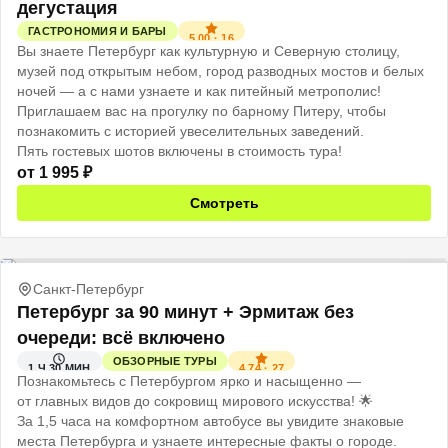
дегустация
ГАСТРОНОМИЯ И БАРЫ
5.00
·
16
Вы знаете Петербург как культурную и Северную столицу,
музей под открытым небом, город разводных мостов и белых
ночей — а с нами узнаете и как питейный метрополис!
Приглашаем вас на прогулку по барному Питеру, чтобы
познакомить с историей увеселительных заведений.
Пять гостевых шотов включены в стоимость тура!
от
1 995
₽
Смотреть
Санкт-Петербург
Петербург за 90 минут + Эрмитаж без
очереди: всё включено
ОБЗОРНЫЕ ТУРЫ
4.74
·
27
1 Ч 30 МИН
Познакомьтесь с Петербургом ярко и насыщенно —
от главных видов до сокровищ мирового искусства! 🌟
За 1,5 часа на комфортном автобусе вы увидите знаковые
места Петербурга и узнаете интересные факты о городе.