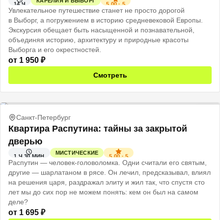
КАРЕЛИЯ И ВЫБОРГ
5.00
·
5
14 Ч
Увлекательное путешествие станет не просто дорогой
в Выборг, а погружением в историю средневековой Европы.
Экскурсия обещает быть насыщенной и познавательной,
объединяя историю, архитектуру и природные красоты
Выборга и его окрестностей.
от
1 950
₽
Смотреть
Санкт-Петербург
Квартира Распутина: тайны за закрытой
дверью
МИСТИЧЕСКИЕ
5.00
·
5
1 Ч 30 МИН
Распутин — человек-головоломка. Одни считали его святым,
другие — шарлатаном в рясе. Он лечил, предсказывал, влиял
на решения царя, раздражал элиту и жил так, что спустя сто
лет мы до сих пор не можем понять: кем он был на самом
деле?
от
1 695
₽