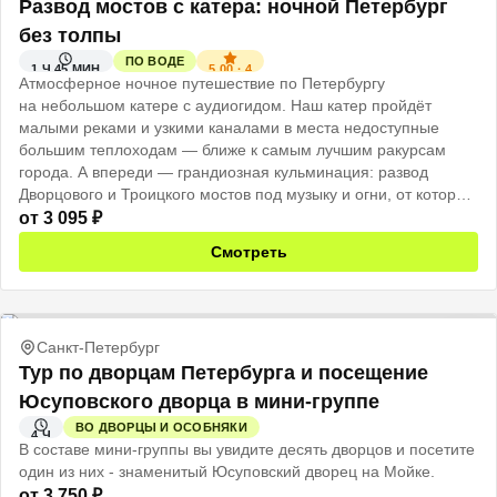
Развод мостов с катера: ночной Петербург
без толпы
ПО ВОДЕ
5.00
·
4
1 Ч 45 МИН
Атмосферное ночное путешествие по Петербургу
на небольшом катере с аудиогидом. Наш катер пройдёт
малыми реками и узкими каналами в места недоступные
большим теплоходам — ближе к самым лучшим ракурсам
города. А впереди — грандиозная кульминация: развод
Дворцового и Троицкого мостов под музыку и огни, от которых
захватывает дух.
от
3 095
₽
Смотреть
Санкт-Петербург
Тур по дворцам Петербурга и посещение
Юсуповского дворца в мини-группе
ВО ДВОРЦЫ И ОСОБНЯКИ
4 Ч
В составе мини-группы вы увидите десять дворцов и посетите
один из них - знаменитый Юсуповский дворец на Мойке.
от
3 750
₽