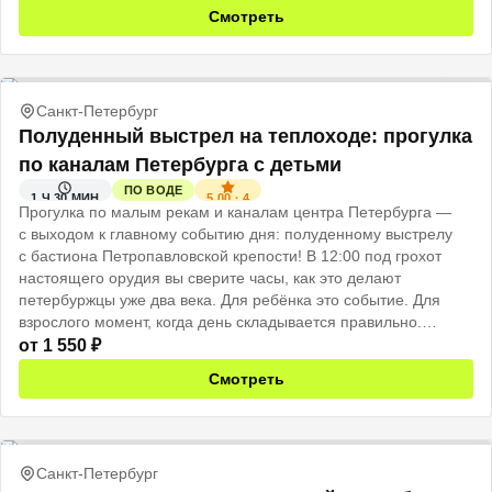
Смотреть
Санкт-Петербург
Полуденный выстрел на теплоходе: прогулка
по каналам Петербурга с детьми
ПО ВОДЕ
5.00
·
4
1 Ч 30 МИН
Прогулка по малым рекам и каналам центра Петербурга —
с выходом к главному событию дня: полуденному выстрелу
с бастиона Петропавловской крепости! В 12:00 под грохот
настоящего орудия вы сверите часы, как это делают
петербуржцы уже два века. Для ребёнка это событие. Для
взрослого момент, когда день складывается правильно.
Именно поэтому: не говорите детям заранее. Пусть это будет
от
1 550
₽
сюрприз.
Смотреть
Санкт-Петербург