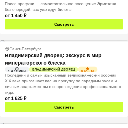
После прогулки — самостоятельное посещение Эрмитажа
без очередей: вас уже ждут билеты.
от
1 450
₽
Смотреть
Санкт-Петербург
Владимирский дворец: экскурс в мир
императорского блеска
ВЛАДИМИРСКИЙ ДВОРЕЦ
5.00
·
10
1 Ч 15 МИН
Последний и самый изысканный великокняжеский особняк
XIX века приглашает вас на прогулку по парадным залам и
личным апартаментам в сопровождении профессионального
гида.
от
1 625
₽
Смотреть