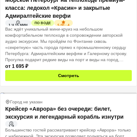
Морской Петербург на теплоходе премиум-
класса: ледокол «Красин» и закрытые
Адмиралтейские верфи
ПО ВОДЕ
5.00
·
4
1 Ч 15 МИН
Вас ждёт уникальный мини-круиз на небольшом
комфортабельном теплоходе в сопровождении авторской
аудио экскурсии. Мы пройдём по Фонтанке сквозь
«секретную» часть города прямо к промышленному сердцу
Петербурга: Адмиралтейским верфям и Галерному острову.
Прогулка подарит редкие виды на порт и виды на город,
каким его видят моряки.
от
1 695
₽
Подходит и для семей с детьми, их тоже захватит дух
Смотреть
приключений!
Город не указан
Крейсер «Аврора» без очереди: билет,
экскурсия и легендарный корабль изнутри
1 Ч
Большинство гостей рассматривают крейсер «Аврора» только
с набережной. Эта экскурсия позволяет подняться на борт