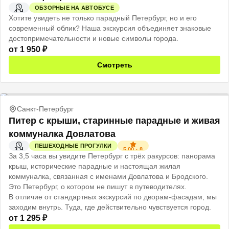
ОБЗОРНЫЕ НА АВТОБУСЕ
4 Ч
Хотите увидеть не только парадный Петербург, но и его
современный облик? Наша экскурсия объединяет знаковые
достопримечательности и новые символы города.
от
1 950
₽
Смотреть
Санкт-Петербург
Питер с крыши, старинные парадные и живая
коммуналка Довлатова
ПЕШЕХОДНЫЕ ПРОГУЛКИ
5.00
·
8
3 Ч
За 3,5 часа вы увидите Петербург с трёх ракурсов: панорама
крыш, исторические парадные и настоящая жилая
коммуналка, связанная с именами Довлатова и Бродского.
Это Петербург, о котором не пишут в путеводителях.
В отличие от стандартных экскурсий по дворам-фасадам, мы
заходим внутрь. Туда, где действительно чувствуется город.
от
1 295
₽