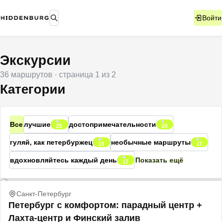
Войти
Экскурсии
36
маршрутов
· страница
1
из
2
Категории
Все
лучшие
достопримечательности
25
20
гуляй, как петербуржец
необычные маршруты
19
17
вдохновляйтесь каждый день
Показать ещё
17
Санкт-Петербург
Петербург с комфортом: парадный центр +
Лахта-центр и Финский залив