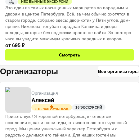
НЕОБЫЧНЫЕ ЭКСКУРСИИ
2 Ч
Это один из самых насыщенных маршрутов по парадным и
дворам в центре Петербурга. Всё, за чем обычно охотятся в
старом городе, собрано здесь: двор-котик у Пяти углов, дом-
пряник Никонова, голубая парадная Каншина и дворы-
колодцы, которые без подсказки просто не найти. За полтора
часа вы увидите максимум красивых парадных и дворов-
колодцев, а в конце получите список секретных адресов,
от
695
₽
которых нет ни в одном путеводителе.
Смотреть
Организаторы
Все организаторы
Организация
Алексей
16
ЭКСКУРСИЙ
4.8
·
308
ОТЗЫВОВ
Приветствую! Я коренной петербуржец в четвертом
поколении и, как и наши гиды, отлично знаю этот чудесный
город. Мы ценим уникальный характер Петербурга и с
радостью делимся его тайнами. Для наших гостей мы