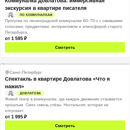
Коммуналка Довлатова: иммерсивная
экскурсия в квартире писателя
ПО КОММУНАЛКАМ
1 Ч
Прогулка по ленинградской коммуналке 60–70-х с ожившими
голосами, предметами, интерактивом и атмосферой старого
Петербурга.
от
1 595
₽
Смотреть
Санкт-Петербург
Спектакль в квартире Довлатова «Что я
нажил»
ДОВЛАТОВА
1 Ч
Живой театр в коммуналке, где каждое движение отзывается
прошлым. Смех сквозь слёзы. Ностальгия, которая не
отпускает.
от
1 995
₽
Смотреть