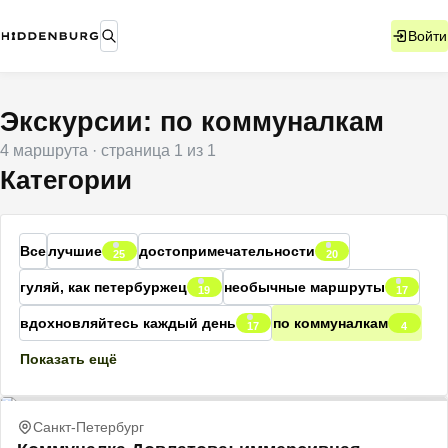
Войти
Экскурсии: по коммуналкам
4
маршрута
· страница
1
из
1
Категории
Все
лучшие
достопримечательности
25
20
гуляй, как петербуржец
необычные маршруты
19
17
вдохновляйтесь каждый день
по коммуналкам
17
4
Показать ещё
Санкт-Петербург