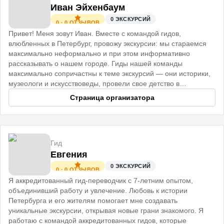
Иван Эйхенбаум
0
ЭКСКУРСИЙ
0
·
0
ОТЗЫВОВ
Привет! Меня зовут Иван. Вместе с командой гидов,
влюбленных в Петербург, провожу экскурсии: мы стараемся
максимально неформально и при этом информативно
рассказывать о нашем городе. Гиды нашей команды
максимально сопричастны к теме экскурсий — они историки,
музеологи и искусствоведы, провели свое детство в
старинных Петербургских домах
Страница организатора
Гид
Евгения
0
ЭКСКУРСИЙ
0
·
0
ОТЗЫВОВ
Я аккредитованный гид-переводчик с 7-летним опытом,
объединивший работу и увлечение. Любовь к истории
Петербурга и его жителям помогает мне создавать
уникальные экскурсии, открывая новые грани знакомого. Я
работаю с командой аккредитованных гидов, которые