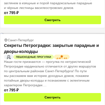
заглянем в изящные и порой парадоксальные парадные
и чёрные лестницы василеостровских домов.
от
795
₽
Смотреть
Санкт-Петербург
Секреты Петроградки: закрытые парадные и
дворы-колодцы
ПЕШЕХОДНЫЕ ПРОГУЛКИ
4.81
·
93
2 Ч
Наши гости признаются — прогулка по нетуристической
Петроградке кардинально отличается от других маршрутов
по центральным районам Санкт-Петербурга! По пути
мы расскажем вам историю доходных домов, покажем
потайные дворы-колодцы и познакомим с эклектичным
характером Петроградки.
от
795
₽
Смотреть