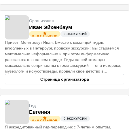
Организация
Иван Эйхенбаум
0
ЭКСКУРСИЙ
0
·
0
ОТЗЫВОВ
Привет! Меня зовут Иван. Вместе с командой гидов,
влюбленных в Петербург, провожу экскурсии: мы стараемся
максимально неформально и при этом информативно
рассказывать о нашем городе. Гиды нашей команды
максимально сопричастны к теме экскурсий — они историки,
музеологи и искусствоведы, провели свое детство в
старинных Петербургских домах
Страница организатора
Гид
Евгения
0
ЭКСКУРСИЙ
0
·
0
ОТЗЫВОВ
Я аккредитованный гид-переводчик с 7-летним опытом,