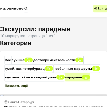
Войти
Экскурсии: парадные
10
маршрутов
· страница
1
из
1
Категории
Все
лучшие
достопримечательности
25
20
гуляй, как петербуржец
необычные маршруты
19
17
вдохновляйтесь каждый день
парадные
17
10
Показать ещё
Санкт-Петербург