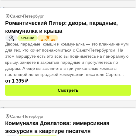
Санкт-Петербург
Романтический Питер: дворы, парадные,
коммуналка и крыша
КРЫШИ
4.77
·
48
2 Ч
Дворы, парадные, крыши и коммуналка — это план-минимум
для тех, кто хочет познакомиться с Санкт-Петербургом. На
этом маршруте есть это всё: вы подниметесь на панорамную
крышу, зайдёте в закрытые парадные и прогуляетесь по
дворам. А ещё вы заглянете в три уникальные комнаты
настоящей ленинградской коммуналки: писателя Сергея
Довлатова, «бабушкину» с дореволюционным интерьером и
от
1 395
₽
богемную мастерскую художницы Татьяны Милеант.
Смотреть
Санкт-Петербург
Коммуналка Довлатова: иммерсивная
экскурсия в квартире писателя