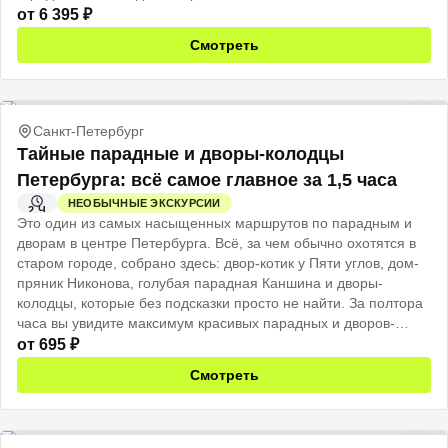
от
6 395
₽
Смотреть
Санкт-Петербург
Тайные парадные и дворы-колодцы
Петербурга: всё самое главное за 1,5 часа
НЕОБЫЧНЫЕ ЭКСКУРСИИ
2 Ч
Это один из самых насыщенных маршрутов по парадным и
дворам в центре Петербурга. Всё, за чем обычно охотятся в
старом городе, собрано здесь: двор-котик у Пяти углов, дом-
пряник Никонова, голубая парадная Каншина и дворы-
колодцы, которые без подсказки просто не найти. За полтора
часа вы увидите максимум красивых парадных и дворов-
колодцев, а в конце получите список секретных адресов,
от
695
₽
которых нет ни в одном путеводителе.
Смотреть