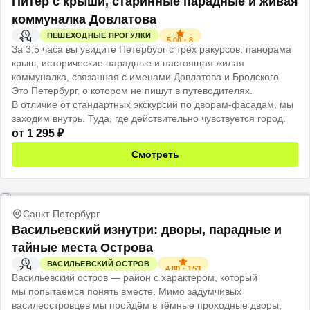
Питер с крыши, старинные парадные и живая
коммуналка Довлатова
ПЕШЕХОДНЫЕ ПРОГУЛКИ
5.00
·
8
3 Ч
За 3,5 часа вы увидите Петербург с трёх ракурсов: панорама
крыш, исторические парадные и настоящая жилая
коммуналка, связанная с именами Довлатова и Бродского.
Это Петербург, о котором не пишут в путеводителях.
В отличие от стандартных экскурсий по дворам-фасадам, мы
заходим внутрь. Туда, где действительно чувствуется город.
от
1 295
₽
Смотреть
Санкт-Петербург
Васильевский изнутри: дворы, парадные и
тайные места Острова
ВАСИЛЬЕВСКИЙ ОСТРОВ
4.80
·
153
2 Ч
Васильевский остров — район с характером, который
мы попытаемся понять вместе. Мимо задумчивых
василеостровцев мы пройдём в тёмные проходные дворы,