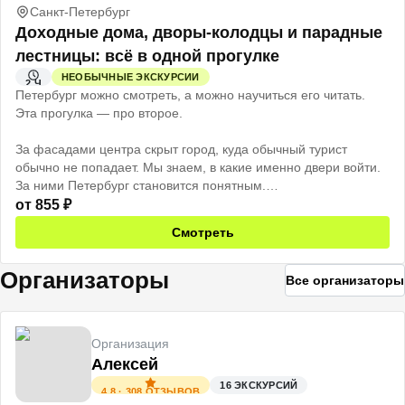
Санкт-Петербург
Доходные дома, дворы-колодцы и парадные
лестницы: всё в одной прогулке
НЕОБЫЧНЫЕ ЭКСКУРСИИ
2 Ч
Петербург можно смотреть, а можно научиться его читать.
Эта прогулка — про второе.
За фасадами центра скрыт город, куда обычный турист
обычно не попадает. Мы знаем, в какие именно двери войти.
За ними Петербург становится понятным.
от
855
₽
Район Владимирской площади — место, где на нескольких
Смотреть
кварталах сохранилась вся логика старого города. Доходные
дома, дворы-колодцы, парадные и чёрные лестницы здесь не
Организаторы
декорация, а живая система по которой жил Петербург.
Все организаторы
Сначала тёмная арка и скрип тяжёлой двери. А потом свет
через витражи, лепнина и лестницы, которые не менялись
Организация
больше ста лет. Здесь не музей с витринами. Здесь всё по-
Алексей
настоящему.
16
ЭКСКУРСИЙ
4.8
·
308
ОТЗЫВОВ