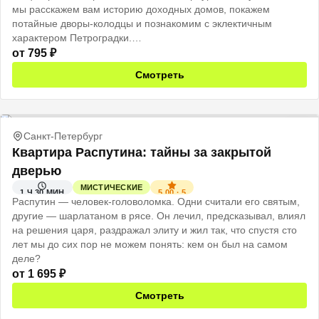
мы расскажем вам историю доходных домов, покажем
потайные дворы-колодцы и познакомим с эклектичным
характером Петроградки.
от
795
₽
Смотреть
Санкт-Петербург
Квартира Распутина: тайны за закрытой
дверью
МИСТИЧЕСКИЕ
5.00
·
5
1 Ч 30 МИН
Распутин — человек-головоломка. Одни считали его святым,
другие — шарлатаном в рясе. Он лечил, предсказывал, влиял
на решения царя, раздражал элиту и жил так, что спустя сто
лет мы до сих пор не можем понять: кем он был на самом
деле?
от
1 695
₽
Смотреть