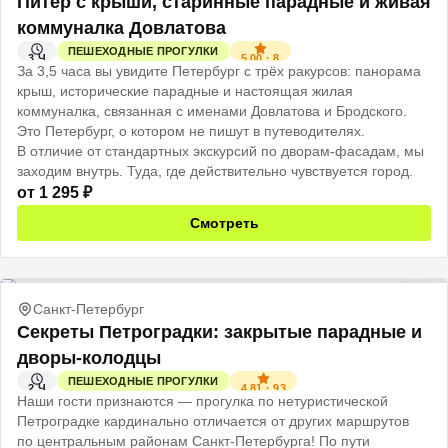
Питер с крыши, старинные парадные и живая
коммуналка Довлатова
ПЕШЕХОДНЫЕ ПРОГУЛКИ
5.00
·
8
3 Ч
За 3,5 часа вы увидите Петербург с трёх ракурсов: панорама
крыш, исторические парадные и настоящая жилая
коммуналка, связанная с именами Довлатова и Бродского.
Это Петербург, о котором не пишут в путеводителях.
В отличие от стандартных экскурсий по дворам-фасадам, мы
заходим внутрь. Туда, где действительно чувствуется город.
от
1 295
₽
Смотреть
Санкт-Петербург
Секреты Петроградки: закрытые парадные и
дворы-колодцы
ПЕШЕХОДНЫЕ ПРОГУЛКИ
4.81
·
93
2 Ч
Наши гости признаются — прогулка по нетуристической
Петроградке кардинально отличается от других маршрутов
по центральным районам Санкт-Петербурга! По пути