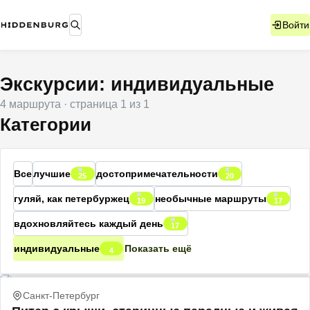
Войти
Экскурсии: индивидуальные
4
маршрута
· страница
1
из
1
Категории
Все
лучшие
достопримечательности
25
20
гуляй, как петербуржец
необычные маршруты
19
17
вдохновляйтесь каждый день
17
индивидуальные
Показать ещё
4
Санкт-Петербург