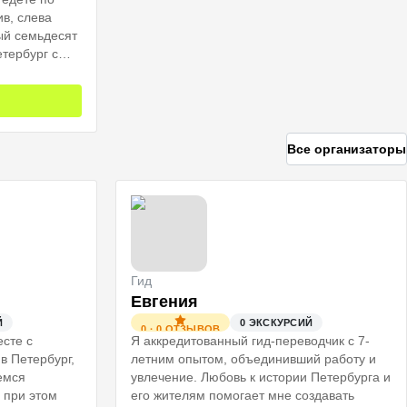
ив, слева
ый семьдесят
тербург с
Все организаторы
Гид
Евгения
Й
0
ЭКСКУРСИЙ
0
·
0
ОТЗЫВОВ
есте с
Я аккредитованный гид-переводчик с 7-
в Петербург,
летним опытом, объединивший работу и
емся
увлечение. Любовь к истории Петербурга и
 при этом
его жителям помогает мне создавать