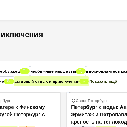
риключения
етербуржец
необычные маршруты
вдохновляйтесь ка
19
17
ие
активный отдых и приключения
Показать ещё
13
7
рбург
Санкт-Петербург
катере к Финскому
Петербург с воды: Ав
ругой Петербург с
Эрмитаж и Петропав
крепость на теплохо