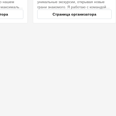
 о нашем
уникальные экскурсии, открывая новые
 максимально
грани знакомого. Я работаю с командой
й — они
аккредитованных гидов, которые сделают
тора
Страница организатора
твоведы,
ваше знакомство с городом
инных
незабываемым.