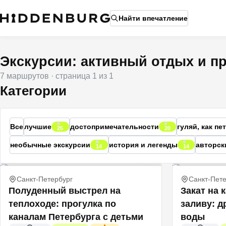
Найти впечатление
Экскурсии: активный отдых и п
7
маршрутов
· страница
1
из
1
Категории
Все
лучшие
достопримечательности
гуляй, как п
25
20
необычные экскурсии
история и легенды
авторск
14
14
Санкт-Петербург
Санкт-Пете
Полуденный выстрел на
Закат на 
теплоходе: прогулка по
заливу: д
каналам Петербурга с детьми
воды