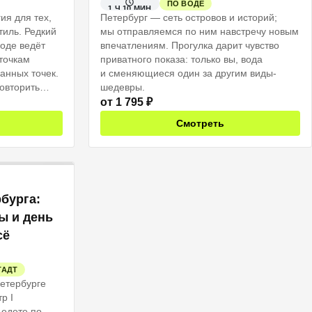
ПО ВОДЕ
1 Ч 10 МИН
ия для тех,
Петербург — сеть островов и историй;
тиль. Редкий
мы отправляемся по ним навстречу новым
оде ведёт
впечатлениям. Прогулка дарит чувство
точкам
приватного показа: только вы, вода
анных точек.
и сменяющиеся один за другим виды-
повторить
шедевры.
ра света
от
1 795
₽
 город в этот
Смотреть
бурга:
ы и день
сё
ТАДТ
Петербурге
р I
 едете по