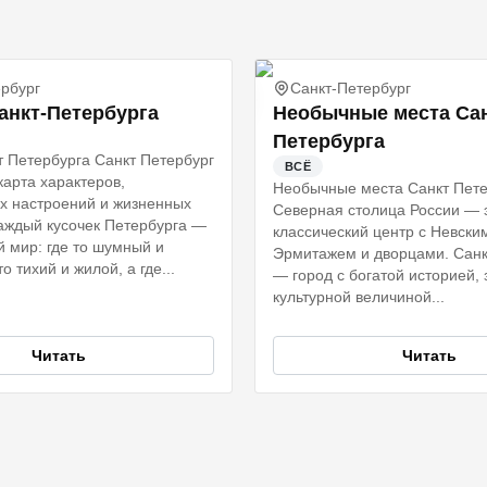
рбург
Санкт-Петербург
анкт-Петербурга
Необычные места Сан
Петербурга
 Петербурга Санкт Петербург
ВСЁ
карта характеров,
Необычные места Санкт Пете
х настроений и жизненных
Северная столица России — э
аждый кусочек Петербурга —
классический центр с Невски
й мир: где то шумный и
Эрмитажем и дворцами. Санк
то тихий и жилой, а где...
— город с богатой историей,
культурной величиной...
Читать
Читать