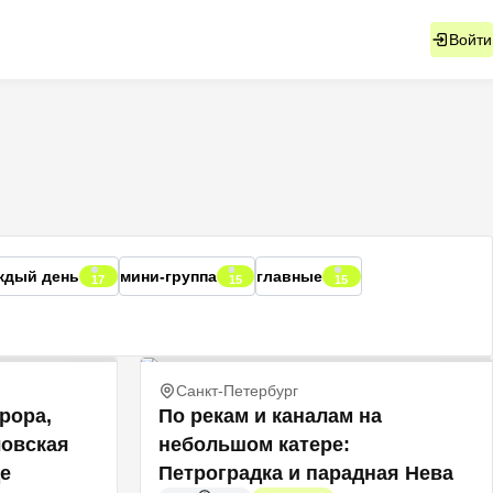
Войти
ждый день
мини-группа
главные
17
15
15
Санкт-Петербург
рора,
По рекам и каналам на
ловская
небольшом катере:
де
Петроградка и парадная Нева