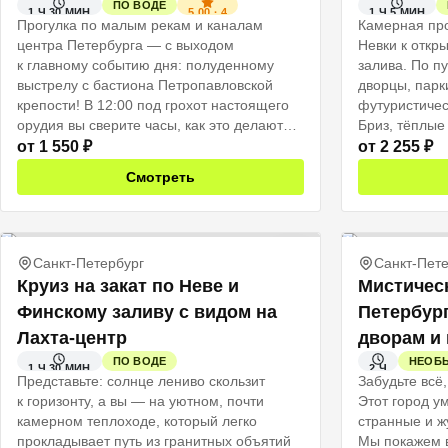
ПО ВОДЕ
5.00
·
4
1 Ч 30 МИН
1 Ч 5 МИН
Прогулка по малым рекам и каналам
Камерная про
центра Петербурга — с выходом
Невки к откр
к главному событию дня: полуденному
залива. По п
выстрелу с бастиона Петропавловской
дворцы, парк
крепости! В 12:00 под грохот настоящего
футуристичес
орудия вы сверите часы, как это делают
Бриз, тёплые
петербуржцы уже два века. Для ребёнка
бокалов и ос
от
1 550
₽
от
2 255
₽
это событие. Для взрослого момент, когда
чтобы поймат
Смотреть
день складывается правильно. Именно
идеальных ка
поэтому: не говорите детям заранее. Пусть
хочется дели
это будет сюрприз.
останутся нав
Санкт-Петербург
Санкт-Пете
Круиз на закат по Неве и
Мистичес
Финскому заливу с видом на
Петербург
Лахта-центр
дворам и
ПО ВОДЕ
НЕОБ
1 Ч 30 МИН
2 Ч
Представьте: солнце лениво скользит
Забудьте всё,
к горизонту, а вы — на уютном, почти
Этот город у
камерном теплоходе, который легко
странные и ж
прокладывает путь из гранитных объятий
Мы покажем 