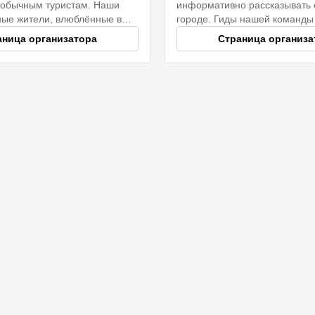
 обычным туристам. Наши
информативно рассказывать
ные жители, влюблённые в
городе. Гиды нашей команды
фотографы, архитекторы,
сопричастны к теме экскурси
аница организатора
Страница организа
Наша цель — подарить вам
историки, музеологи и искусс
и и незабываемые
провели свое детство в стар
 До встречи!
Петербургских домах