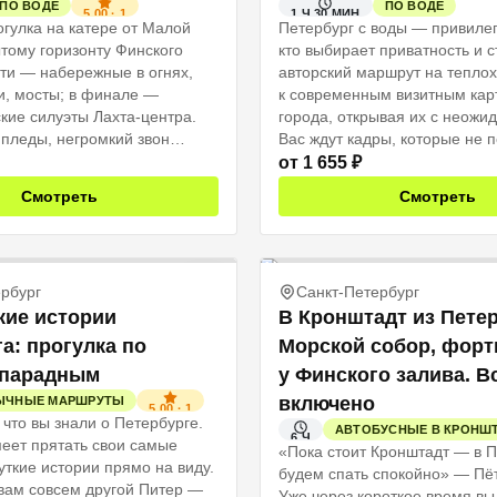
ПО ВОДЕ
ПО ВОДЕ
5.00
·
1
1 Ч 30 МИН
гулка на катере от Малой
Петербург с воды — привилег
ытому горизонту Финского
кто выбирает приватность и с
ути — набережные в огнях,
авторский маршрут на теплох
и, мосты; в финале —
к современным визитным кар
кие силуэты Лахта‑центра.
города, открывая их с неожид
 пледы, негромкий звон
Вас ждут кадры, которые не 
тановка посреди залива,
с берега: смелые ракурсы, иг
от
1 655
₽
ь золотой закат для
и волн, и ощущение, что весь
Смотреть
Смотреть
дров. Романтика, которой
вечер — только для вас.
ться. Впечатления, которые
сегда.
рбург
Санкт-Петербург
кие истории
В Кронштадт из Петер
а: прогулка по
Морской собор, форт
 парадным
у Финского залива. В
включено
ЫЧНЫЕ МАРШРУТЫ
5.00
·
1
 что вы знали о Петербурге.
АВТОБУСНЫЕ В КРОНШ
6 Ч
меет прятать свои самые
«Пока стоит Кронштадт — в 
уткие истории прямо на виду.
будем спать спокойно» — Пёт
вам совсем другой Питер —
Уже через короткое время вы