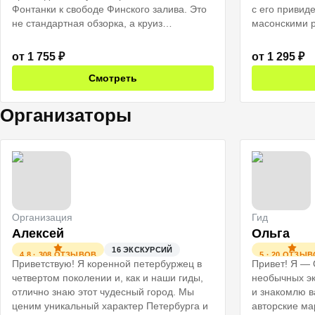
Фонтанки к свободе Финского залива. Это
с его привид
не стандартная обзорка, а круиз
масонскими р
за впечатлениями, созданный для тех, кто
реальность бу
ценит комфорт и жаждет свежего ветра.
Это не экску
от
1 755
₽
от
1 295
₽
в ту самую т
Смотреть
не замечаем.
Организаторы
Организация
Гид
Алексей
Ольга
16
ЭКСКУРСИЙ
4.8
·
308
ОТЗЫВОВ
5
·
20
ОТЗЫВ
Приветствую! Я коренной петербуржец в
Привет! Я — 
четвертом поколении и, как и наши гиды,
необычных эк
отлично знаю этот чудесный город. Мы
и знакомлю в
ценим уникальный характер Петербурга и
авторские ма