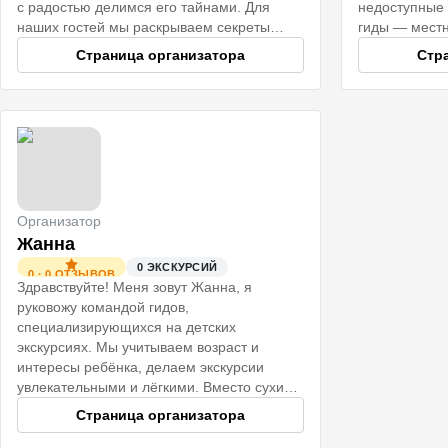
с радостью делимся его тайнами. Для
недоступные
наших гостей мы раскрываем секреты
гиды — мест
исторического центра, показываем
свой город: 
Страница организатора
Стр
скрытые за роскошными фасадами
музыканты. 
парадные и необычные коммуналки.
яркие эмоци
впечатления.
Организатор
Жанна
0
ЭКСКУРСИЙ
0
·
0
ОТЗЫВОВ
Здравствуйте! Меня зовут Жанна, я
руковожу командой гидов,
специализирующихся на детских
экскурсиях. Мы учитываем возраст и
интересы ребёнка, делаем экскурсии
увлекательными и лёгкими. Вместо сухих
лекций — игры, обсуждения и радость от
Страница организатора
посещения музея. Кто именно будет
проводить экскурсию, согласуем заранее.