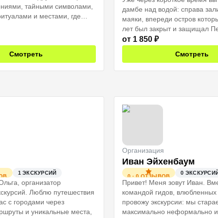
ениями, тайными символами,
дамбе над водой: справа зал
итуалами и местами, где
маяки, впереди остров котор
дто сбоит.
лет был закрыт и защищал Пе
рсия. Это городская вылазка
моря.
от
1 850
₽
ень, которую мы обычно
Смотреть
Смотреть
Организация
Иван Эйхенбаум
1
ЭКСКУРСИЙ
0
ЭКСКУРСИ
ОВ
0
·
0
ОТЗЫВОВ
Ольга, организатор
Привет! Меня зовут Иван. Вм
скурсий. Люблю путешествия
командой гидов, влюбленных 
ас с городами через
провожу экскурсии: мы стара
ршруты и уникальные места,
максимально неформально и