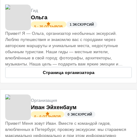
Гид
Ольга
1
ЭКСКУРСИЙ
5
·
20
ОТЗЫВОВ
Привет! Я — Ольга, организатор необычных экскурсий.
Люблю путешествия и знакомлю вас с городами через
авторские маршруты и уникальные места, недоступные
обычным туристам. Наши гиды — местные жители,
влюблённые в свой город: фотографы, архитекторы,
музыканты. Наша цель — подарить вам яркие эмоции и
незабываемые впечатления. До встречи!
Страница организатора
Организация
Иван Эйхенбаум
0
ЭКСКУРСИЙ
0
·
0
ОТЗЫВОВ
Привет! Меня зовут Иван. Вместе с командой гидов,
влюбленных в Петербург, провожу экскурсии: мы стараемся
максимально неформально и при этом информативно