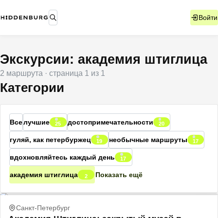
Войти
Экскурсии: академия штиглица
2
маршрута
· страница
1
из
1
Категории
Все
лучшие
достопримечательности
25
20
гуляй, как петербуржец
необычные маршруты
19
17
вдохновляйтесь каждый день
17
академия штиглица
Показать ещё
2
Санкт-Петербург