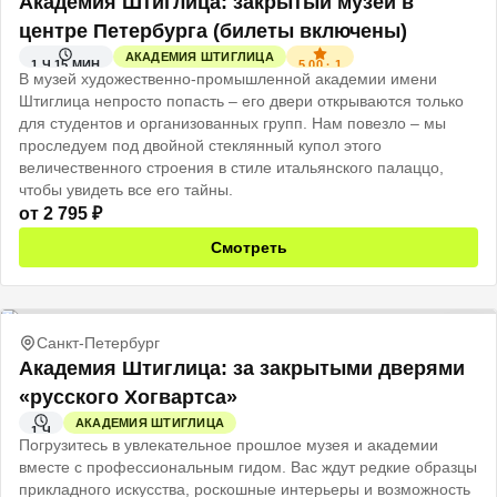
Академия Штиглица: закрытый музей в
центре Петербурга (билеты включены)
АКАДЕМИЯ ШТИГЛИЦА
5.00
·
1
1 Ч 15 МИН
В музей художественно-промышленной академии имени
Штиглица непросто попасть – его двери открываются только
для студентов и организованных групп. Нам повезло – мы
проследуем под двойной стеклянный купол этого
величественного строения в стиле итальянского палаццо,
чтобы увидеть все его тайны.
от
2 795
₽
Смотреть
Санкт-Петербург
Академия Штиглица: за закрытыми дверями
«русского Хогвартса»
АКАДЕМИЯ ШТИГЛИЦА
1 Ч
Погрузитесь в увлекательное прошлое музея и академии
вместе с профессиональным гидом. Вас ждут редкие образцы
прикладного искусства, роскошные интерьеры и возможность