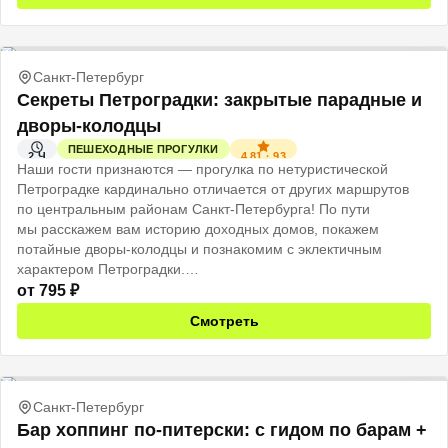
Санкт-Петербург
Секреты Петроградки: закрытые парадные и
дворы-колодцы
ПЕШЕХОДНЫЕ ПРОГУЛКИ
4.81
·
93
2 Ч
Наши гости признаются — прогулка по нетуристической
Петроградке кардинально отличается от других маршрутов
по центральным районам Санкт-Петербурга! По пути
мы расскажем вам историю доходных домов, покажем
потайные дворы-колодцы и познакомим с эклектичным
характером Петроградки.
от
795
₽
Смотреть
Санкт-Петербург
Бар хоппинг по-питерски: с гидом по барам +