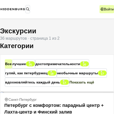
Войти
Экскурсии
36
маршрутов
· страница
1
из
2
Категории
Все
лучшие
достопримечательности
25
20
гуляй, как петербуржец
необычные маршруты
19
17
вдохновляйтесь каждый день
Показать ещё
17
Санкт-Петербург
Петербург с комфортом: парадный центр +
Лахта-центр и Финский залив