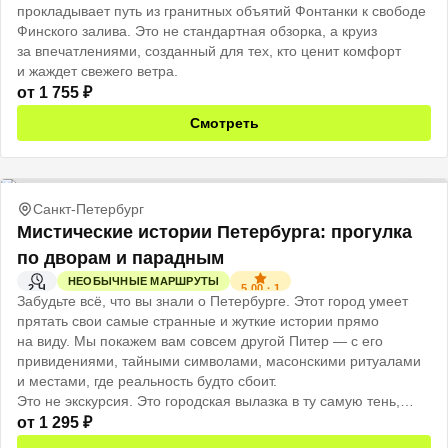
прокладывает путь из гранитных объятий Фонтанки к свободе
Финского залива. Это не стандартная обзорка, а круиз
за впечатлениями, созданный для тех, кто ценит комфорт
и жаждет свежего ветра.
от
1 755
₽
Смотреть
Санкт-Петербург
Мистические истории Петербурга: прогулка
по дворам и парадным
НЕОБЫЧНЫЕ МАРШРУТЫ
5.00
·
1
2 Ч
Забудьте всё, что вы знали о Петербурге. Этот город умеет
прятать свои самые странные и жуткие истории прямо
на виду. Мы покажем вам совсем другой Питер — с его
привидениями, тайными символами, масонскими ритуалами
и местами, где реальность будто сбоит.
Это не экскурсия. Это городская вылазка в ту самую тень,
которую мы обычно не замечаем.
от
1 295
₽