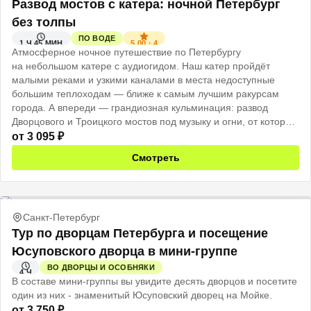
Развод мостов с катера: ночной Петербург
без толпы
ПО ВОДЕ
5.00
·
4
1 Ч 45 МИН
Атмосферное ночное путешествие по Петербургу
на небольшом катере с аудиогидом. Наш катер пройдёт
малыми реками и узкими каналами в места недоступные
большим теплоходам — ближе к самым лучшим ракурсам
города. А впереди — грандиозная кульминация: развод
Дворцового и Троицкого мостов под музыку и огни, от которых
захватывает дух.
от
3 095
₽
Смотреть
Санкт-Петербург
Тур по дворцам Петербурга и посещение
Юсуповского дворца в мини-группе
ВО ДВОРЦЫ И ОСОБНЯКИ
4 Ч
В составе мини-группы вы увидите десять дворцов и посетите
один из них - знаменитый Юсуповский дворец на Мойке.
от
3 750
₽