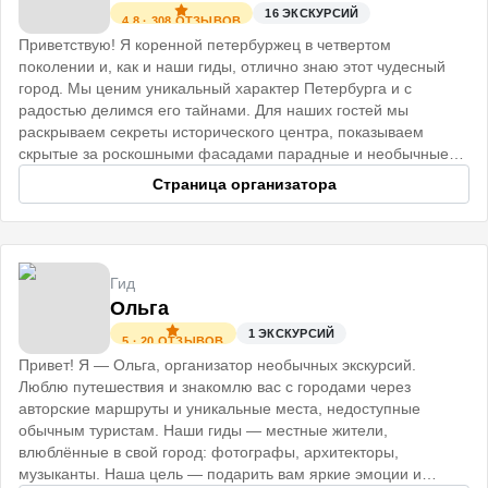
16
ЭКСКУРСИЙ
4.8
·
308
ОТЗЫВОВ
Приветствую! Я коренной петербуржец в четвертом
поколении и, как и наши гиды, отлично знаю этот чудесный
город. Мы ценим уникальный характер Петербурга и с
радостью делимся его тайнами. Для наших гостей мы
раскрываем секреты исторического центра, показываем
скрытые за роскошными фасадами парадные и необычные
коммуналки.
Страница организатора
Гид
Ольга
1
ЭКСКУРСИЙ
5
·
20
ОТЗЫВОВ
Привет! Я — Ольга, организатор необычных экскурсий.
Люблю путешествия и знакомлю вас с городами через
авторские маршруты и уникальные места, недоступные
обычным туристам. Наши гиды — местные жители,
влюблённые в свой город: фотографы, архитекторы,
музыканты. Наша цель — подарить вам яркие эмоции и