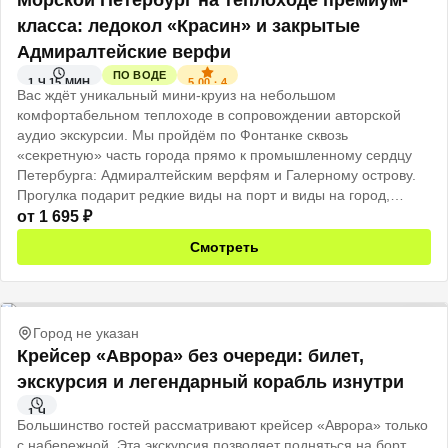
Морской Петербург на теплоходе премиум-
класса: ледокол «Красин» и закрытые
Адмиралтейские верфи
ПО ВОДЕ
5.00
·
4
1 Ч 15 МИН
Вас ждёт уникальный мини-круиз на небольшом
комфортабельном теплоходе в сопровождении авторской
аудио экскурсии. Мы пройдём по Фонтанке сквозь
«секретную» часть города прямо к промышленному сердцу
Петербурга: Адмиралтейским верфям и Галерному острову.
Прогулка подарит редкие виды на порт и виды на город,
каким его видят моряки.
от
1 695
₽
Подходит и для семей с детьми, их тоже захватит дух
Смотреть
приключений!
Город не указан
Крейсер «Аврора» без очереди: билет,
экскурсия и легендарный корабль изнутри
1 Ч
Большинство гостей рассматривают крейсер «Аврора» только
с набережной. Эта экскурсия позволяет подняться на борт