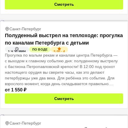
Смотреть
Санкт-Петербург
Полуденный выстрел на теплоходе: прогулка
по каналам Петербурга с детьми
ПО ВОДЕ
5.00
·
4
1 Ч 30 МИН
Прогулка по малым рекам и каналам центра Петербурга —
с выходом к главному событию дня: полуденному выстрелу
с бастиона Петропавловской крепости! В 12:00 под грохот
настоящего орудия вы сверите часы, как это делают
петербуржцы уже два века. Для ребёнка это событие. Для
взрослого момент, когда день складывается правильно.
Именно поэтому: не говорите детям заранее. Пусть это будет
от
1 550
₽
сюрприз.
Смотреть
Санкт-Петербург