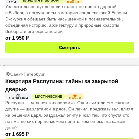
КАРЕЛИЯ И ВЫБОРГ
5.00
·
5
14 Ч
Увлекательное путешествие станет не просто дорогой
в Выборг, а погружением в историю средневековой Европы.
Экскурсия обещает быть насыщенной и познавательной,
объединяя историю, архитектуру и природные красоты
Выборга и его окрестностей.
от
1 950
₽
Смотреть
Санкт-Петербург
Квартира Распутина: тайны за закрытой
дверью
МИСТИЧЕСКИЕ
5.00
·
5
1 Ч 30 МИН
Распутин — человек-головоломка. Одни считали его святым,
другие — шарлатаном в рясе. Он лечил, предсказывал, влиял
на решения царя, раздражал элиту и жил так, что спустя сто
лет мы до сих пор не можем понять: кем он был на самом
деле?
от
1 695
₽