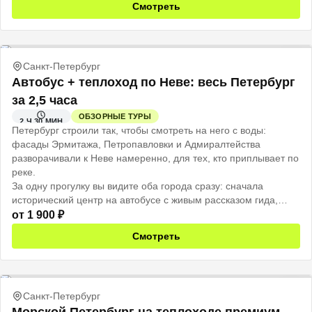
Смотреть
Санкт-Петербург
Автобус + теплоход по Неве: весь Петербург
за 2,5 часа
ОБЗОРНЫЕ ТУРЫ
2 Ч 30 МИН
Петербург строили так, чтобы смотреть на него с воды:
фасады Эрмитажа, Петропавловки и Адмиралтейства
разворачивали к Неве намеренно, для тех, кто приплывает по
реке.
За одну прогулку вы видите оба города сразу: сначала
исторический центр на автобусе с живым рассказом гида,
потом открытая палуба теплохода, и тот же город смотрит на
от
1 900
₽
вас уже совсем иначе.
Смотреть
Санкт-Петербург