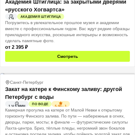
Академия Штиглица: за закрытыми дверями
«русского Хогвартса»
АКАДЕМИЯ ШТИГЛИЦА
1 Ч
Погрузитесь в увлекательное прошлое музея и академии
вместе с профессиональным гидом. Вас ждут редкие образцы
прикладного искусства, роскошные интерьеры и возможность
сделать памятные фото.
от
2 395
₽
Смотреть
Санкт-Петербург
Закат на катере к Финскому заливу: другой
Петербург с воды
ПО ВОДЕ
5.00
·
1
1 Ч 5 МИН
Камерная прогулка на катере от Малой Невки к открытому
горизонту Финского залива. По пути — набережные в огнях,
дворцы, парки, мосты; в финале — футуристические силуэты
Лахта‑центра. Бриз, тёплые пледы, негромкий звон бокалов
и остановка посреди залива, чтобы поймать золотой закат для