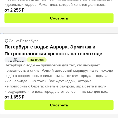
идеальных кадров. Романтика, которой хочется делиться.
Впечатления, которые останутся навсегда.
от
2 255
₽
Смотреть
Санкт-Петербург
Петербург с воды: Аврора, Эрмитаж и
Петропавловская крепость на теплоходе
ПО ВОДЕ
1 Ч 30 МИН
Петербург с воды — привилегия для тех, кто выбирает
приватность и стиль. Редкий авторский маршрут на теплоходе
ведёт к современным визитным карточкам города, открывая
их с неожиданных точек. Вас ждут кадры, которые
не повторить с берега: смелые ракурсы, игра света и волн,
и ощущение, что весь город в этот вечер — только для вас.
от
1 655
₽
Смотреть