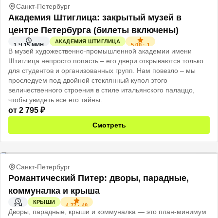
Санкт-Петербург
Академия Штиглица: закрытый музей в
центре Петербурга (билеты включены)
АКАДЕМИЯ ШТИГЛИЦА
5.00
·
1
1 Ч 15 МИН
В музей художественно-промышленной академии имени
Штиглица непросто попасть – его двери открываются только
для студентов и организованных групп. Нам повезло – мы
проследуем под двойной стеклянный купол этого
величественного строения в стиле итальянского палаццо,
чтобы увидеть все его тайны.
от
2 795
₽
Смотреть
Санкт-Петербург
Романтический Питер: дворы, парадные,
коммуналка и крыша
КРЫШИ
4.77
·
48
2 Ч
Дворы, парадные, крыши и коммуналка — это план-минимум