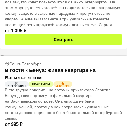
для тех, кто хочет познакомиться с Санкт-Петербургом. На
этом маршруте есть это всё: вы подниметесь на панорамную
крышу, зайдёте в закрытые парадные и прогуляетесь по
дворам. А ещё вы заглянете в три уникальные комнаты
настоящей ленинградской коммуналки: писателя Сергея
Довлатова, «бабушкину» с дореволюционным интерьером и
от
1 395
₽
богемную мастерскую художницы Татьяны Милеант.
Смотреть
Санкт-Петербург
В гости к Бенуа: живая квартира на
Васильевском
КВАРТИРЫ
4.83
·
12
1 Ч 30 МИН
В это трудно поверить, но потомки архитектора Леонтия
Бенуа до сих пор живут в фамильной квартире
на Васильевском острове. Она никогда не была
коммунальной, поэтому в ней сохранились уникальные
детали дореволюционного быта блистательной петербургской
семьи.
от
995
₽