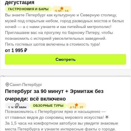
дегустация
ГАСТРОНОМИЯ И БАРЫ
5.00
·
16
Вы знаете Петербург как культурную и Северную столицу,
музей под открытым небом, город разводных мостов и белых
ночей — а с нами узнаете и как питейный метрополис!
Приглашаем вас на прогулку по барному Питеру, чтобы
познакомить с историей увеселительных заведений.
Пять гостевых шотов включены в стоимость тура!
от
1 995
₽
Смотреть
Санкт-Петербург
Петербург за 90 минут + Эрмитаж без
очереди: всё включено
ОБЗОРНЫЕ ТУРЫ
4.74
·
27
1 Ч 30 МИН
Познакомьтесь с Петербургом ярко и насыщенно —
от главных видов до сокровищ мирового искусства! 🌟
За 1,5 часа на комфортном автобусе вы увидите знаковые
места Петербурга и узнаете интересные факты о городе.