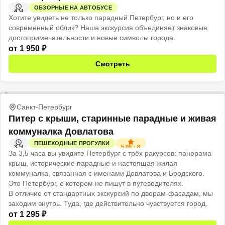
ОБЗОРНЫЕ НА АВТОБУСЕ
4 Ч
Хотите увидеть не только парадный Петербург, но и его
современный облик? Наша экскурсия объединяет знаковые
достопримечательности и новые символы города.
от
1 950
₽
Смотреть
Санкт-Петербург
Питер с крыши, старинные парадные и живая
коммуналка Довлатова
ПЕШЕХОДНЫЕ ПРОГУЛКИ
5.00
·
8
3 Ч
За 3,5 часа вы увидите Петербург с трёх ракурсов: панорама
крыш, исторические парадные и настоящая жилая
коммуналка, связанная с именами Довлатова и Бродского.
Это Петербург, о котором не пишут в путеводителях.
В отличие от стандартных экскурсий по дворам-фасадам, мы
заходим внутрь. Туда, где действительно чувствуется город.
от
1 295
₽