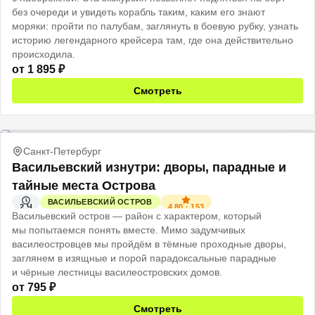
без очереди и увидеть корабль таким, каким его знают
моряки: пройти по палубам, заглянуть в боевую рубку, узнать
историю легендарного крейсера там, где она действительно
происходила.
от
1 895
₽
Смотреть
Санкт-Петербург
Васильевский изнутри: дворы, парадные и
тайные места Острова
ВАСИЛЬЕВСКИЙ ОСТРОВ
4.80
·
153
2 Ч
Васильевский остров — район с характером, который
мы попытаемся понять вместе. Мимо задумчивых
василеостровцев мы пройдём в тёмные проходные дворы,
заглянем в изящные и порой парадоксальные парадные
и чёрные лестницы василеостровских домов.
от
795
₽
Смотреть