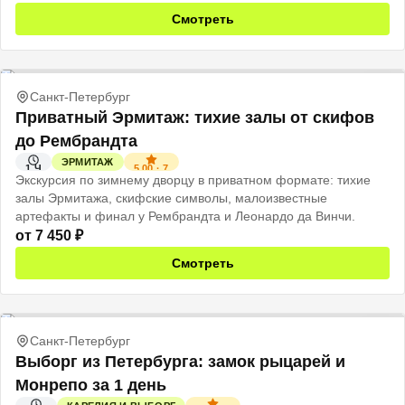
Смотреть
Санкт-Петербург
Приватный Эрмитаж: тихие залы от скифов
до Рембрандта
ЭРМИТАЖ
5.00
·
7
1 Ч
Экскурсия по зимнему дворцу в приватном формате: тихие
залы Эрмитажа, скифские символы, малоизвестные
артефакты и финал у Рембрандта и Леонардо да Винчи.
от
7 450
₽
Смотреть
Санкт-Петербург
Выборг из Петербурга: замок рыцарей и
Монрепо за 1 день