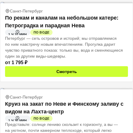
Санкт-Петербург
По рекам и каналам на небольшом катере:
Петроградка и парадная Нева
ПО ВОДЕ
1 Ч 10 МИН
Петербург — сеть островов и историй; мы отправляемся
по ним навстречу новым впечатлениям. Прогулка дарит
чувство приватного показа: только вы, вода и сменяющиеся
один за другим виды-шедевры.
от
1 795
₽
Смотреть
Санкт-Петербург
Круиз на закат по Неве и Финскому заливу с
видом на Лахта-центр
ПО ВОДЕ
1 Ч 30 МИН
Представьте: солнце лениво скользит к горизонту, а вы —
на уютном, почти камерном теплоходе, который легко