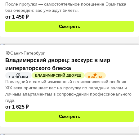
После прогулки — самостоятельное посещение Эрмитажа
без очередей: вас уже ждут билеты.
от
1 450
₽
Смотреть
Санкт-Петербург
Владимирский дворец: экскурс в мир
императорского блеска
ВЛАДИМИРСКИЙ ДВОРЕЦ
5.00
·
10
1 Ч 15 МИН
Последний и самый изысканный великокняжеский особняк
XIX века приглашает вас на прогулку по парадным залам и
личным апартаментам в сопровождении профессионального
гида.
от
1 625
₽
Смотреть