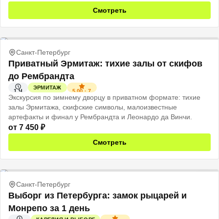
Смотреть
Санкт-Петербург
Приватный Эрмитаж: тихие залы от скифов
до Рембрандта
ЭРМИТАЖ
5.00
·
7
1 Ч
Экскурсия по зимнему дворцу в приватном формате: тихие
залы Эрмитажа, скифские символы, малоизвестные
артефакты и финал у Рембрандта и Леонардо да Винчи.
от
7 450
₽
Смотреть
Санкт-Петербург
Выборг из Петербурга: замок рыцарей и
Монрепо за 1 день