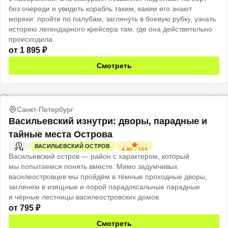
без очереди и увидеть корабль таким, каким его знают
моряки: пройти по палубам, заглянуть в боевую рубку, узнать
историю легендарного крейсера там, где она действительно
происходила.
от
1 895
₽
Смотреть
Санкт-Петербург
Васильевский изнутри: дворы, парадные и
тайные места Острова
ВАСИЛЬЕВСКИЙ ОСТРОВ
4.80
·
153
2 Ч
Васильевский остров — район с характером, который
мы попытаемся понять вместе. Мимо задумчивых
василеостровцев мы пройдём в тёмные проходные дворы,
заглянем в изящные и порой парадоксальные парадные
и чёрные лестницы василеостровских домов.
от
795
₽
Смотреть