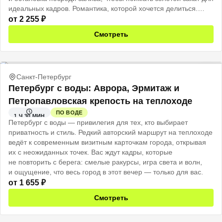
идеальных кадров. Романтика, которой хочется делиться.
Впечатления, которые останутся навсегда.
от
2 255
₽
Смотреть
Санкт-Петербург
Петербург с воды: Аврора, Эрмитаж и
Петропавловская крепость на теплоходе
ПО ВОДЕ
1 Ч 30 МИН
Петербург с воды — привилегия для тех, кто выбирает
приватность и стиль. Редкий авторский маршрут на теплоходе
ведёт к современным визитным карточкам города, открывая
их с неожиданных точек. Вас ждут кадры, которые
не повторить с берега: смелые ракурсы, игра света и волн,
и ощущение, что весь город в этот вечер — только для вас.
от
1 655
₽
Смотреть