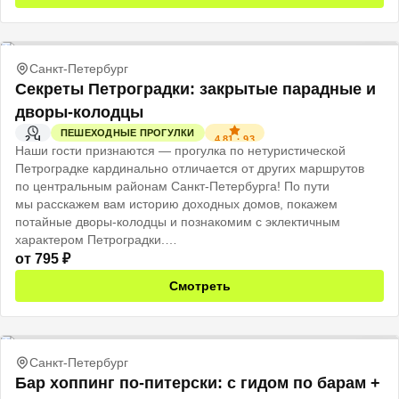
Санкт-Петербург
Секреты Петроградки: закрытые парадные и
дворы-колодцы
ПЕШЕХОДНЫЕ ПРОГУЛКИ
4.81
·
93
2 Ч
Наши гости признаются — прогулка по нетуристической
Петроградке кардинально отличается от других маршрутов
по центральным районам Санкт-Петербурга! По пути
мы расскажем вам историю доходных домов, покажем
потайные дворы-колодцы и познакомим с эклектичным
характером Петроградки.
от
795
₽
Смотреть
Санкт-Петербург
Бар хоппинг по-питерски: с гидом по барам +