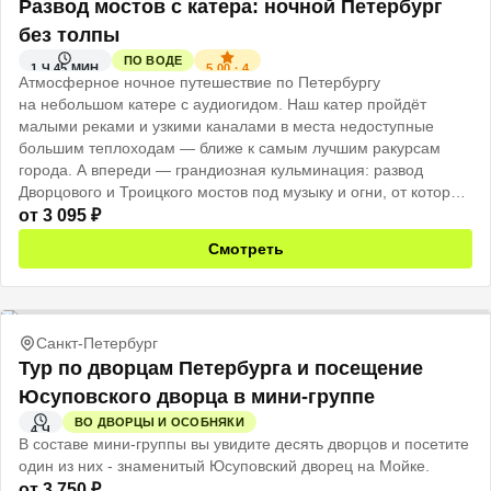
Развод мостов с катера: ночной Петербург
без толпы
ПО ВОДЕ
5.00
·
4
1 Ч 45 МИН
Атмосферное ночное путешествие по Петербургу
на небольшом катере с аудиогидом. Наш катер пройдёт
малыми реками и узкими каналами в места недоступные
большим теплоходам — ближе к самым лучшим ракурсам
города. А впереди — грандиозная кульминация: развод
Дворцового и Троицкого мостов под музыку и огни, от которых
захватывает дух.
от
3 095
₽
Смотреть
Санкт-Петербург
Тур по дворцам Петербурга и посещение
Юсуповского дворца в мини-группе
ВО ДВОРЦЫ И ОСОБНЯКИ
4 Ч
В составе мини-группы вы увидите десять дворцов и посетите
один из них - знаменитый Юсуповский дворец на Мойке.
от
3 750
₽