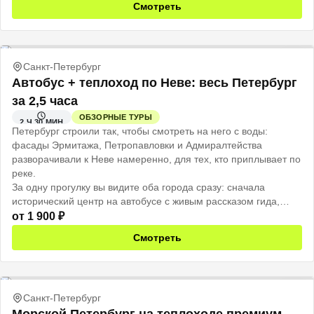
Смотреть
Санкт-Петербург
Автобус + теплоход по Неве: весь Петербург
за 2,5 часа
ОБЗОРНЫЕ ТУРЫ
2 Ч 30 МИН
Петербург строили так, чтобы смотреть на него с воды:
фасады Эрмитажа, Петропавловки и Адмиралтейства
разворачивали к Неве намеренно, для тех, кто приплывает по
реке.
За одну прогулку вы видите оба города сразу: сначала
исторический центр на автобусе с живым рассказом гида,
потом открытая палуба теплохода, и тот же город смотрит на
от
1 900
₽
вас уже совсем иначе.
Смотреть
Санкт-Петербург