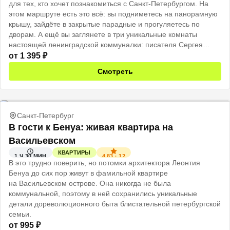
для тех, кто хочет познакомиться с Санкт-Петербургом. На
этом маршруте есть это всё: вы подниметесь на панорамную
крышу, зайдёте в закрытые парадные и прогуляетесь по
дворам. А ещё вы заглянете в три уникальные комнаты
настоящей ленинградской коммуналки: писателя Сергея
Довлатова, «бабушкину» с дореволюционным интерьером и
от
1 395
₽
богемную мастерскую художницы Татьяны Милеант.
Смотреть
Санкт-Петербург
В гости к Бенуа: живая квартира на
Васильевском
КВАРТИРЫ
4.83
·
12
1 Ч 30 МИН
В это трудно поверить, но потомки архитектора Леонтия
Бенуа до сих пор живут в фамильной квартире
на Васильевском острове. Она никогда не была
коммунальной, поэтому в ней сохранились уникальные
детали дореволюционного быта блистательной петербургской
семьи.
от
995
₽