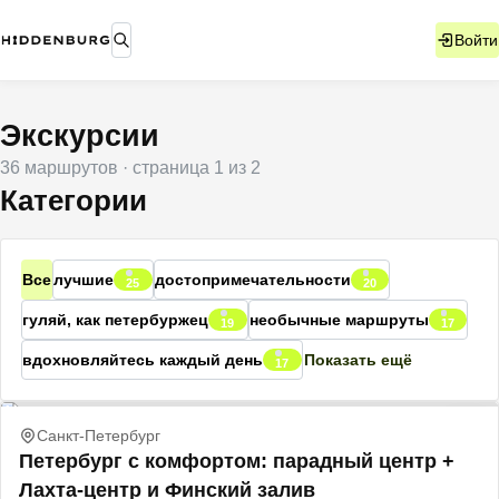
Войти
Экскурсии
36
маршрутов
· страница
1
из
2
Категории
Все
лучшие
достопримечательности
25
20
гуляй, как петербуржец
необычные маршруты
19
17
вдохновляйтесь каждый день
Показать ещё
17
Санкт-Петербург
Петербург с комфортом: парадный центр +
Лахта-центр и Финский залив