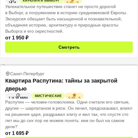
КАРЕЛИЯ И ВЫБОРГ
5.00
·
5
14 Ч
Увлекательное путешествие станет не просто дорогой
в Выборг, а погружением в историю средневековой Европы.
Экскурсия обещает быть насыщенной и познавательной,
объединяя историю, архитектуру и природные красоты
Выборга и его окрестностей.
от
1 950
₽
Смотреть
Санкт-Петербург
Квартира Распутина: тайны за закрытой
дверью
МИСТИЧЕСКИЕ
5.00
·
5
1 Ч 30 МИН
Распутин — человек-головоломка. Одни считали его святым,
другие — шарлатаном в рясе. Он лечил, предсказывал, влиял
на решения царя, раздражал элиту и жил так, что спустя сто
лет мы до сих пор не можем понять: кем он был на самом
деле?
от
1 695
₽