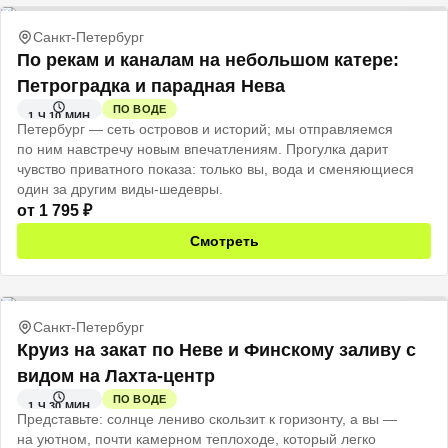
Санкт-Петербург
По рекам и каналам на небольшом катере:
Петроградка и парадная Нева
ПО ВОДЕ
1 Ч 10 МИН
Петербург — сеть островов и историй; мы отправляемся
по ним навстречу новым впечатлениям. Прогулка дарит
чувство приватного показа: только вы, вода и сменяющиеся
один за другим виды-шедевры.
от
1 795
₽
Смотреть
Санкт-Петербург
Круиз на закат по Неве и Финскому заливу с
видом на Лахта-центр
ПО ВОДЕ
1 Ч 30 МИН
Представьте: солнце лениво скользит к горизонту, а вы —
на уютном, почти камерном теплоходе, который легко