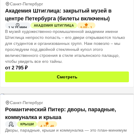
Санкт-Петербург
Академия Штиглица: закрытый музей в
центре Петербурга (билеты включены)
АКАДЕМИЯ ШТИГЛИЦА
5.00
·
1
1 Ч 15 МИН
В музей художественно-промышленной академии имени
Штиглица непросто попасть – его двери открываются только
для студентов и организованных групп. Нам повезло – мы
проследуем под двойной стеклянный купол этого
величественного строения в стиле итальянского палаццо,
чтобы увидеть все его тайны.
от
2 795
₽
Смотреть
Санкт-Петербург
Романтический Питер: дворы, парадные,
коммуналка и крыша
КРЫШИ
4.77
·
48
2 Ч
Дворы, парадные, крыши и коммуналка — это план-минимум