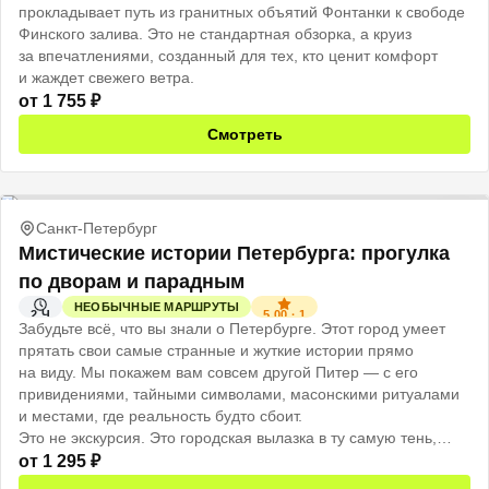
прокладывает путь из гранитных объятий Фонтанки к свободе
Финского залива. Это не стандартная обзорка, а круиз
за впечатлениями, созданный для тех, кто ценит комфорт
и жаждет свежего ветра.
от
1 755
₽
Смотреть
Санкт-Петербург
Мистические истории Петербурга: прогулка
по дворам и парадным
НЕОБЫЧНЫЕ МАРШРУТЫ
5.00
·
1
2 Ч
Забудьте всё, что вы знали о Петербурге. Этот город умеет
прятать свои самые странные и жуткие истории прямо
на виду. Мы покажем вам совсем другой Питер — с его
привидениями, тайными символами, масонскими ритуалами
и местами, где реальность будто сбоит.
Это не экскурсия. Это городская вылазка в ту самую тень,
которую мы обычно не замечаем.
от
1 295
₽