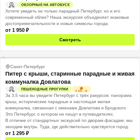
ОБЗОРНЫЕ НА АВТОБУСЕ
4 Ч
Хотите увидеть не только парадный Петербург, но и его
современный облик? Наша экскурсия объединяет знаковые
достопримечательности и новые символы города.
от
1 950
₽
Смотреть
Санкт-Петербург
Питер с крыши, старинные парадные и живая
коммуналка Довлатова
ПЕШЕХОДНЫЕ ПРОГУЛКИ
5.00
·
8
3 Ч
За 3,5 часа вы увидите Петербург с трёх ракурсов: панорама
крыш, исторические парадные и настоящая жилая
коммуналка, связанная с именами Довлатова и Бродского.
Это Петербург, о котором не пишут в путеводителях.
В отличие от стандартных экскурсий по дворам-фасадам, мы
заходим внутрь. Туда, где действительно чувствуется город.
от
1 295
₽