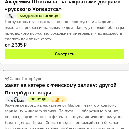
Академия Штиглица: за закрытыми дверями
«русского Хогвартса»
АКАДЕМИЯ ШТИГЛИЦА
1 Ч
Погрузитесь в увлекательное прошлое музея и академии
вместе с профессиональным гидом. Вас ждут редкие образцы
прикладного искусства, роскошные интерьеры и возможность
сделать памятные фото.
от
2 395
₽
Смотреть
Санкт-Петербург
Закат на катере к Финскому заливу: другой
Петербург с воды
ПО ВОДЕ
5.00
·
1
1 Ч 5 МИН
Камерная прогулка на катере от Малой Невки к открытому
горизонту Финского залива. По пути — набережные в огнях,
дворцы, парки, мосты; в финале — футуристические силуэты
Лахта‑центра. Бриз, тёплые пледы, негромкий звон бокалов
и остановка посреди залива, чтобы поймать золотой закат для