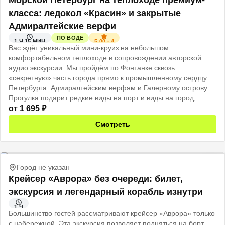
Морской Петербург на теплоходе премиум-
класса: ледокол «Красин» и закрытые
Адмиралтейские верфи
ПО ВОДЕ
5.00
·
4
1 Ч 15 МИН
Вас ждёт уникальный мини-круиз на небольшом
комфортабельном теплоходе в сопровождении авторской
аудио экскурсии. Мы пройдём по Фонтанке сквозь
«секретную» часть города прямо к промышленному сердцу
Петербурга: Адмиралтейским верфям и Галерному острову.
Прогулка подарит редкие виды на порт и виды на город,
каким его видят моряки.
от
1 695
₽
Подходит и для семей с детьми, их тоже захватит дух
Смотреть
приключений!
Город не указан
Крейсер «Аврора» без очереди: билет,
экскурсия и легендарный корабль изнутри
1 Ч
Большинство гостей рассматривают крейсер «Аврора» только
с набережной. Эта экскурсия позволяет подняться на борт