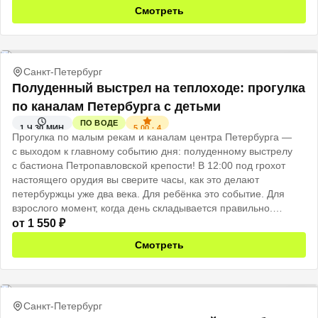
Смотреть
Санкт-Петербург
Полуденный выстрел на теплоходе: прогулка
по каналам Петербурга с детьми
ПО ВОДЕ
5.00
·
4
1 Ч 30 МИН
Прогулка по малым рекам и каналам центра Петербурга —
с выходом к главному событию дня: полуденному выстрелу
с бастиона Петропавловской крепости! В 12:00 под грохот
настоящего орудия вы сверите часы, как это делают
петербуржцы уже два века. Для ребёнка это событие. Для
взрослого момент, когда день складывается правильно.
Именно поэтому: не говорите детям заранее. Пусть это будет
от
1 550
₽
сюрприз.
Смотреть
Санкт-Петербург