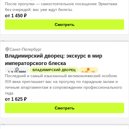
После прогулки — самостоятельное посещение Эрмитажа
без очередей: вас уже ждут билеты.
от
1 450
₽
Смотреть
Санкт-Петербург
Владимирский дворец: экскурс в мир
императорского блеска
ВЛАДИМИРСКИЙ ДВОРЕЦ
5.00
·
10
1 Ч 15 МИН
Последний и самый изысканный великокняжеский особняк
XIX века приглашает вас на прогулку по парадным залам и
личным апартаментам в сопровождении профессионального
гида.
от
1 625
₽
Смотреть