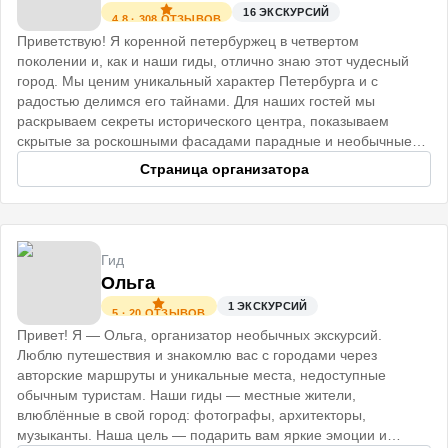
16
ЭКСКУРСИЙ
4.8
·
308
ОТЗЫВОВ
Приветствую! Я коренной петербуржец в четвертом
поколении и, как и наши гиды, отлично знаю этот чудесный
город. Мы ценим уникальный характер Петербурга и с
радостью делимся его тайнами. Для наших гостей мы
раскрываем секреты исторического центра, показываем
скрытые за роскошными фасадами парадные и необычные
коммуналки.
Страница организатора
Гид
Ольга
1
ЭКСКУРСИЙ
5
·
20
ОТЗЫВОВ
Привет! Я — Ольга, организатор необычных экскурсий.
Люблю путешествия и знакомлю вас с городами через
авторские маршруты и уникальные места, недоступные
обычным туристам. Наши гиды — местные жители,
влюблённые в свой город: фотографы, архитекторы,
музыканты. Наша цель — подарить вам яркие эмоции и