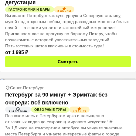
дегустация
ГАСТРОНОМИЯ И БАРЫ
5.00
·
16
Вы знаете Петербург как культурную и Северную столицу,
музей под открытым небом, город разводных мостов и белых
ночей — а с нами узнаете и как питейный метрополис!
Приглашаем вас на прогулку по барному Питеру, чтобы
познакомить с историей увеселительных заведений.
Пять гостевых шотов включены в стоимость тура!
от
1 995
₽
Смотреть
Санкт-Петербург
Петербург за 90 минут + Эрмитаж без
очереди: всё включено
ОБЗОРНЫЕ ТУРЫ
4.74
·
27
1 Ч 30 МИН
Познакомьтесь с Петербургом ярко и насыщенно —
от главных видов до сокровищ мирового искусства! 🌟
За 1,5 часа на комфортном автобусе вы увидите знаковые
места Петербурга и узнаете интересные факты о городе.