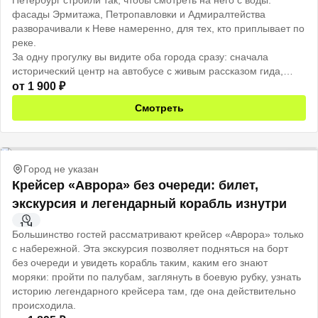
Петербург строили так, чтобы смотреть на него с воды:
фасады Эрмитажа, Петропавловки и Адмиралтейства
разворачивали к Неве намеренно, для тех, кто приплывает по
реке.
За одну прогулку вы видите оба города сразу: сначала
исторический центр на автобусе с живым рассказом гида,
потом открытая палуба теплохода, и тот же город смотрит на
от
1 900
₽
вас уже совсем иначе.
Смотреть
Город не указан
Крейсер «Аврора» без очереди: билет,
экскурсия и легендарный корабль изнутри
1 Ч
Большинство гостей рассматривают крейсер «Аврора» только
с набережной. Эта экскурсия позволяет подняться на борт
без очереди и увидеть корабль таким, каким его знают
моряки: пройти по палубам, заглянуть в боевую рубку, узнать
историю легендарного крейсера там, где она действительно
происходила.