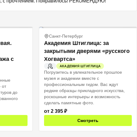
ет, с прочтением. Понравилось! РЕКОМЕНДУЮ!
Санкт-Петербург
вая.
Академия Штиглица: за
закрытыми дверями «русского
ажа с
Хогвартса»
АКАДЕМИЯ ШТИГЛИЦА
1 Ч
Погрузитесь в увлекательное прошлое
музея и академии вместе с
анные
профессиональным гидом. Вас ждут
 от
редкие образцы прикладного искусства,
туров до
роскошные интерьеры и возможность
ованного
сделать памятные фото.
от
2 395
₽
Смотреть