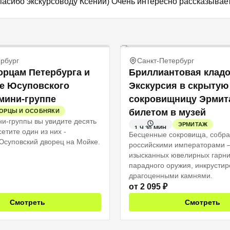
Спасибо экскурсоводу Ксении) Очень интересно рассказыва
рбург
Санкт-Петербург
орцам Петербурга и
Бриллиантовая кладо
е Юсуповского
Экскурсия в скрытую
мини-группе
сокровищницу Эрмит
билетом в музей
ОРЦЫ И ОСОБНЯКИ
ни-группы вы увидите десять
ЭРМИТАЖ
1 Ч 30 МИН
етите один из них -
Бесценные сокровища, собр
суповский дворец на Мойке.
российскими императорами –
изысканных ювелирных гарни
парадного оружия, инкрустир
драгоценными камнями.
от
2 095
₽
Смотреть
Смотреть