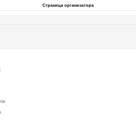
Страница организатора
:
мок
а