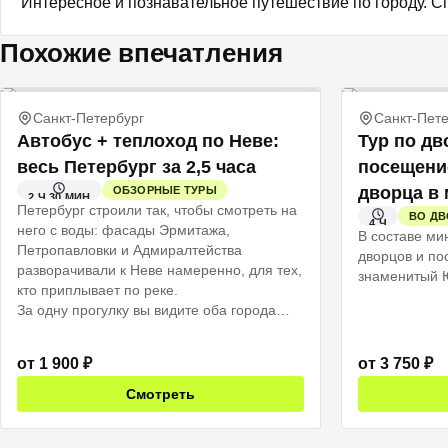
Интересное и познавательное путешествие по городу. 
Похожие впечатления
Санкт-Петербург
Санкт-Пете
Автобус + теплоход по Неве:
Тур по дв
весь Петербург за 2,5 часа
посещени
дворца в 
ОБЗОРНЫЕ ТУРЫ
2 Ч 30 МИН
Петербург строили так, чтобы смотреть на
ВО ДВ
4 Ч
него с воды: фасады Эрмитажа,
В составе ми
Петропавловки и Адмиралтейства
дворцов и пос
разворачивали к Неве намеренно, для тех,
знаменитый Ю
кто приплывает по реке.
За одну прогулку вы видите оба города
сразу: сначала исторический центр на
автобусе с живым рассказом гида, потом
от
1 900
₽
от
3 750
₽
открытая палуба теплохода, и тот же город
смотрит на вас уже совсем иначе.
Смотреть