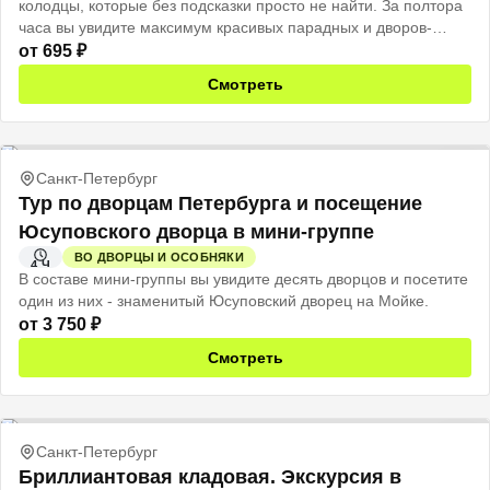
колодцы, которые без подсказки просто не найти. За полтора
часа вы увидите максимум красивых парадных и дворов-
колодцев, а в конце получите список секретных адресов,
от
695
₽
которых нет ни в одном путеводителе.
Смотреть
Санкт-Петербург
Тур по дворцам Петербурга и посещение
Юсуповского дворца в мини-группе
ВО ДВОРЦЫ И ОСОБНЯКИ
4 Ч
В составе мини-группы вы увидите десять дворцов и посетите
один из них - знаменитый Юсуповский дворец на Мойке.
от
3 750
₽
Смотреть
Санкт-Петербург
Бриллиантовая кладовая. Экскурсия в